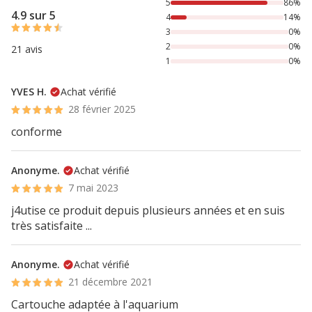
86% des personnes lont noté avec {1} étoiles, 14% des per
5
86%
4.9 sur 5
4
14%
3
0%
2
0%
21 avis
1
0%
YVES H.
Achat vérifié
28 février 2025
conforme
Anonyme.
Achat vérifié
7 mai 2023
j4utise ce produit depuis plusieurs années et en suis
très satisfaite ...
Anonyme.
Achat vérifié
21 décembre 2021
Cartouche adaptée à l'aquarium