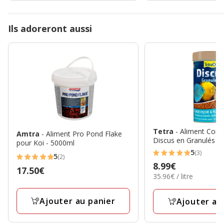
Ils adoreront aussi
Tetra
- Aliment Com
Amtra
- Aliment Pro Pond Flake
Discus en Granulés p
pour Koi - 5000ml
5
(3)
5
5
(2)
5
Prix
8.99€
étoiles
Prix
17.50€
étoiles
35.96€
35.96€ / litre
8.99€
avec
17.50€
par
avec
3
Litre
2
Ajouter au panier
Ajouter au
avis
avis