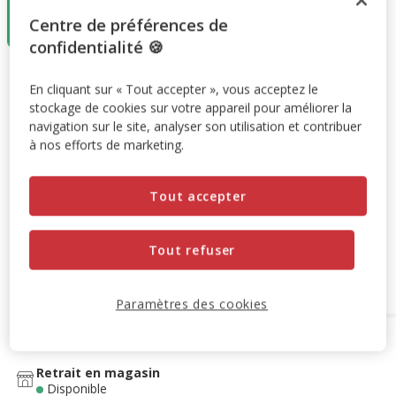
1 unité
9.95€
Centre de préférences de
4.97€
confidentialité 🍪
9.95€
-50%
Prix antérieur 9.95€, Vous économisez 50%, Prix final 4.97
En cliquant sur « Tout accepter », vous acceptez le
4.97€
stockage de cookies sur votre appareil pour améliorer la
navigation sur le site, analyser son utilisation et contribuer
Promotion disponible
à nos efforts de marketing.
Destockage 50%
: remise de 50% appliquée sur ce produit
Tout accepter
Voir conditions
Tout refuser
Retrait en magasin
Paramètres des cookies
Options de livraison
Détails livraison
Retrait en magasin
Disponible