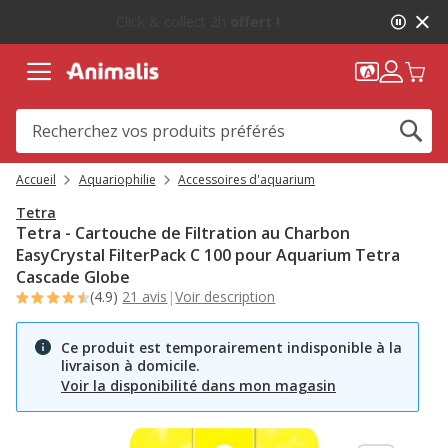
1
-10%
sur votre première commande* avec Animalis+ |
de
WELCOME10
2,
message,
Accueil
Aquariophilie
Accessoires d'aquarium
Tetra
Tetra - Cartouche de Filtration au Charbon
EasyCrystal FilterPack C 100 pour Aquarium Tetra
Cascade Globe
(4.9)
21 avis
|
Voir description
Ce produit est temporairement indisponible à la
livraison à domicile.
Voir la disponibilité dans mon magasin