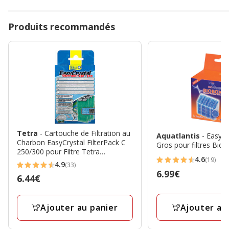
Produits recommandés
Tetra
- Cartouche de Filtration au
Aquatlantis
- Easyb
Charbon EasyCrystal FilterPack C
Gros pour filtres BioB
250/300 pour Filtre Tetra
4.6
(19)
EasyCrystal
4.6
4.9
(33)
4.9
Prix
6.99€
étoiles
Prix
6.44€
étoiles
6.99€
avec
6.44€
avec
19
33
Ajouter au
Ajouter au panier
avis
avis