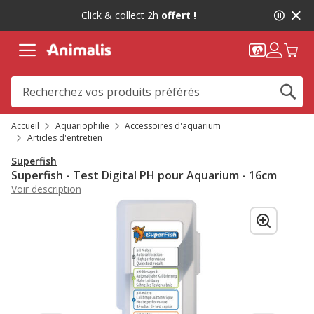
2
Click & collect 2h
offert !
de
2,
message,
Accueil
Aquariophilie
Accessoires d'aquarium
Articles d'entretien
Superfish
Superfish - Test Digital PH pour Aquarium - 16cm
Voir description