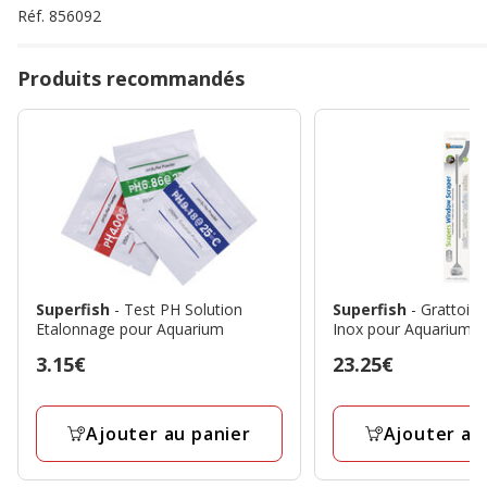
Réf.
856092
Produits recommandés
Superfish
- Test PH Solution
Superfish
- Grattoir 
Etalonnage pour Aquarium
Inox pour Aquarium -
Prix
3.15€
Prix
23.25€
3.15€
23.25€
Ajouter au panier
Ajouter au