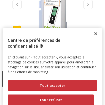
Centre de préférences de
confidentialité 🍪
En cliquant sur « Tout accepter », vous acceptez le
stockage de cookies sur votre appareil pour améliorer la
Taille:
16cm
navigation sur le site, analyser son utilisation et contribuer
En rupture
à nos efforts de marketing.
de stock
16cm
13.99€
Tout accepter
13.99€
Prix 13.99€
Tout refuser