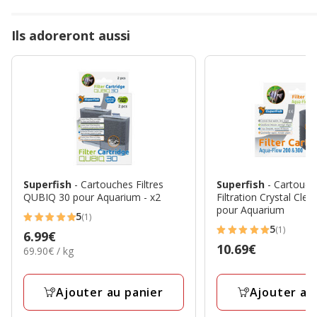
Ils adoreront aussi
Superfish
- Cartouches Filtres
Superfish
- Cartouch
QUBIQ 30 pour Aquarium - x2
Filtration Crystal Clea
pour Aquarium
5
(1)
5
5
(1)
Prix
6.99€
5
étoiles
Prix
10.69€
69.90€
69.90€ / kg
6.99€
étoiles
avec
par
10.69€
avec
1
Kg
1
avis
Ajouter au panier
Ajouter au
avis