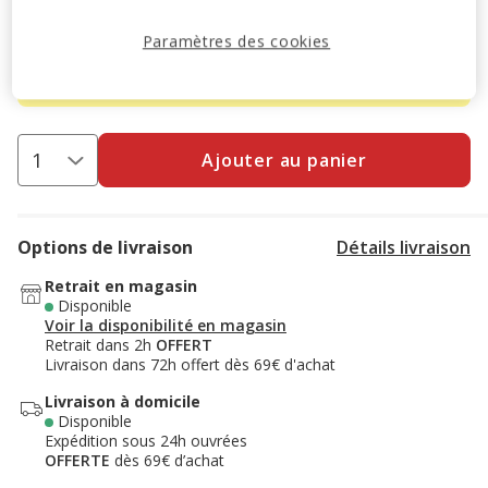
-10% sur votre première commande* avec votre Carte
Animalis. Offre non cumulable aux autres promotions en
Paramètres des cookies
cours.
Voir conditions
Code:
WELCOME10
Copier
Ajouter au panier
Options de livraison
Détails livraison
Retrait en magasin
Disponible
Voir la disponibilité en magasin
Retrait dans 2h
OFFERT
Livraison dans 72h offert dès 69€ d'achat
Livraison à domicile
Disponible
Expédition sous 24h ouvrées
OFFERTE
dès 69€ d’achat