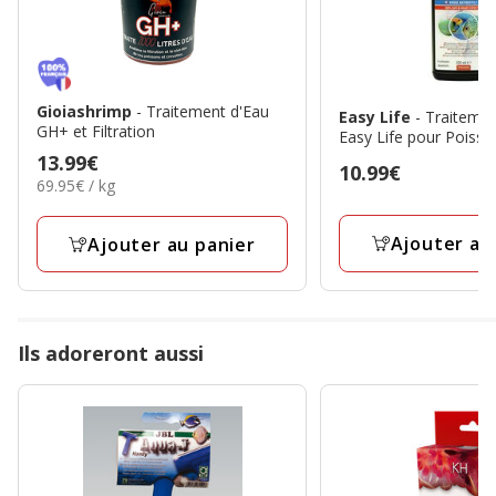
Gioiashrimp
- Traitement d'Eau
Easy Life
- Traiteme
GH+ et Filtration
Easy Life pour Poisso
Prix
13.99€
Prix
10.99€
69.95€
69.95€ / kg
13.99€
10.99€
par
Kg
Ajouter au
Ajouter au panier
Ils adoreront aussi