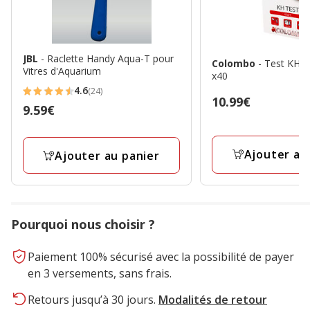
JBL
- Raclette Handy Aqua-T pour
Colombo
- Test KH S
Vitres d'Aquarium
x40
4.6
(24)
4.6
Prix
10.99€
Prix
9.59€
étoiles
10.99€
9.59€
avec
24
Ajouter au
Ajouter au panier
avis
Pourquoi nous choisir ?
Paiement 100% sécurisé avec la possibilité de payer
en 3 versements, sans frais.
Retours jusqu’à 30 jours.
Modalités de retour