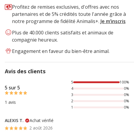
Profitez de remises exclusives, d'offres avec nos
partenaires et de 5% crédités toute l'année grâce à
notre programme de fidélité Animalis+.
Je m’inscris
Plus de 40.000 clients satisfaits et animaux de
compagnie heureux.
Engagement en faveur du bien-être animal.
Avis des clients
100% des personnes lont noté avec {1} étoiles,
5
100%
5 sur 5
4
0%
3
0%
2
0%
1 avis
1
0%
ALEXIS T.
Achat vérifié
2 août 2026