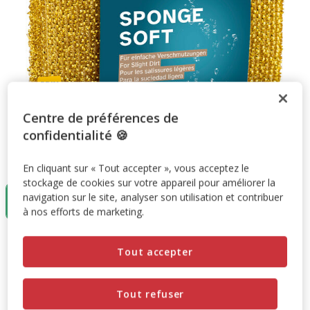
Centre de préférences de
confidentialité 🍪
Taille:
1 unité
En cliquant sur « Tout accepter », vous acceptez le
stockage de cookies sur votre appareil pour améliorer la
1 unité
navigation sur le site, analyser son utilisation et contribuer
6.99€
à nos efforts de marketing.
6.99€
Prix 6.99€
Tout accepter
Promotion disponible
Tout refuser