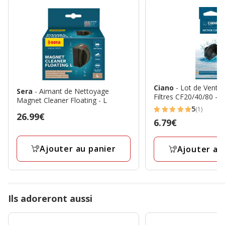
Ciano
- Lot de Vento
Sera
- Aimant de Nettoyage
Filtres CF20/40/80 - x
Magnet Cleaner Floating - L
5
(1)
5
Prix
26.99€
Prix
6.79€
étoiles
26.99€
6.79€
avec
Ajouter au panier
Ajouter au
1
avis
Ils adoreront aussi