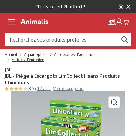
2
Click & collect 2h
offert !
de
2,
message,
Accueil
Aquariophilie
Accessoires d'aquarium
Articles d'entretien
JBL
JBL - Piège à Escargots LimCollect II sans Produits
Chimiques
(3.5)
17 avis
|
Voir description