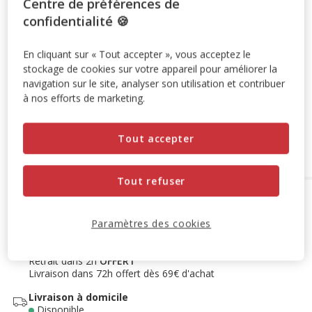
Centre de préférences de
Promotion disponible
confidentialité 🍪
-10% sur votre première commande* avec votre Carte
En cliquant sur « Tout accepter », vous acceptez le
Animalis. Offre non cumulable aux autres promotions en
stockage de cookies sur votre appareil pour améliorer la
cours.
Voir conditions
navigation sur le site, analyser son utilisation et contribuer
Code:
WELCOME10
Copier
à nos efforts de marketing.
Tout accepter
Ajouter au panier
Tout refuser
Options de livraison
Détails livraison
Retrait en magasin
Paramètres des cookies
Disponible
Voir la disponibilité en magasin
Retrait dans 2h
OFFERT
Livraison dans 72h offert dès 69€ d'achat
Livraison à domicile
Disponible