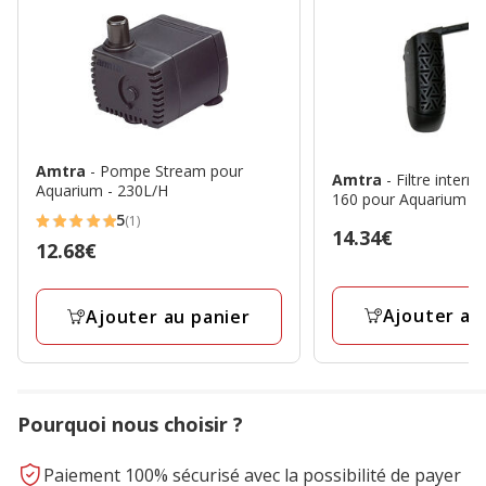
Amtra
- Pompe Stream pour
Amtra
- Filtre interne
Aquarium - 230L/H
160 pour Aquarium
5
(1)
5
Prix
14.34€
Prix
12.68€
étoiles
14.34€
12.68€
avec
1
Ajouter au
Ajouter au panier
avis
Pourquoi nous choisir ?
Paiement 100% sécurisé avec la possibilité de payer