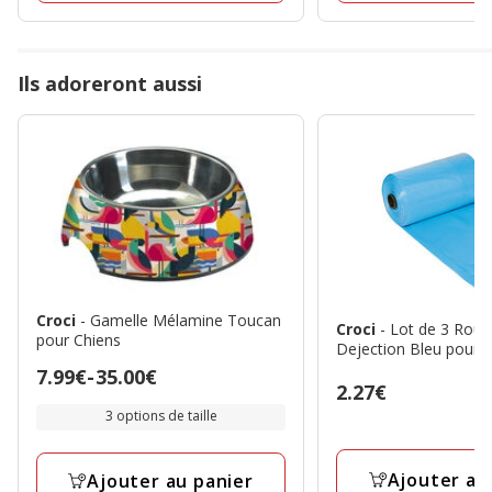
final
14.99€
Ils adoreront aussi
Croci
- Gamelle Mélamine Toucan
Croci
- Lot de 3 Roul
pour Chiens
Dejection Bleu pour C
Prix
7.99€
-
35.00€
Prix
2.27€
de
2.27€
3 options de taille
7.99€
à
Ajouter au
Ajouter au panier
35.00€