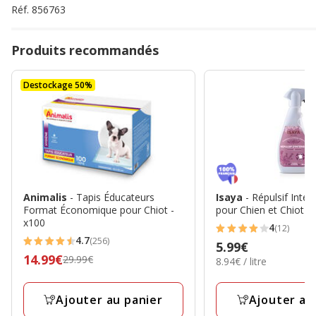
Réf.
856763
Produits recommandés
Destockage 50%
Animalis
- Tapis Éducateurs
Isaya
- Répulsif Intér
Format Économique pour Chiot -
pour Chien et Chiot -
x100
4
(12)
4
4.7
(256)
Prix
5.99€
4.7
étoiles
Prix
14.99€
29.99€
8.94€
8.94€ / litre
5.99€
étoiles
avec
par
précédent
avec
12
Litre
29.99€,
256
Ajouter au panier
Ajouter au
avis
prix
avis