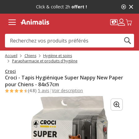
2
Click & collect 2h
offert !
de
2,
message,
Accueil
Chiens
Hygiène et soins
Parapharmacie et produits d'hygiène
Croci
Croci - Tapis Hygiénique Super Nappy New Paper
pour Chiens - 84x57cm
(4.8)
5 avis
|
Voir description