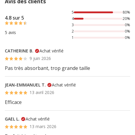
Avis des clients
80% des personnes lont noté avec {1} étoiles, 20% des per
5
80%
4.8 sur 5
4
20%
3
0%
2
0%
5 avis
1
0%
CATHERINE B.
Achat vérifié
9 juin 2026
Pas très absorbant, trop grande taille
JEAN-EMMANUEL T.
Achat vérifié
13 avril 2026
Efficace
GAEL L.
Achat vérifié
13 mars 2026