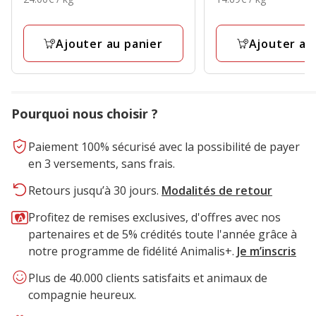
2.74€
14.99€
avec
avec
par
par
40
1
Kg
Kg
avis
avis
Ajouter au panier
Ajouter au
Pourquoi nous choisir ?
Paiement 100% sécurisé avec la possibilité de payer
en 3 versements, sans frais.
Retours jusqu’à 30 jours.
Modalités de retour
Profitez de remises exclusives, d'offres avec nos
partenaires et de 5% crédités toute l'année grâce à
notre programme de fidélité Animalis+.
Je m’inscris
Plus de 40.000 clients satisfaits et animaux de
compagnie heureux.