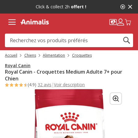
2
Click & collect 2h
offert !
de
2,
message,
Accueil
Chiens
Alimentation
Croquettes
Royal Canin
Royal Canin - Croquettes Medium Adulte 7+ pour
Chien
(4.9)
32 avis
|
Voir description