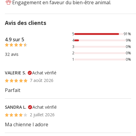
Engagement en faveur du bien-être animal.
Avis des clients
91% des personnes lont noté avec {1} étoiles, 9% des pers
5
91%
4.9 sur 5
4
9%
3
0%
2
0%
32 avis
1
0%
VALERIE S.
Achat vérifié
7 août 2026
Parfait
SANDRA L.
Achat vérifié
2 juillet 2026
Ma chienne l adore