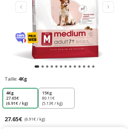
Taille:
4Kg
4Kg
15Kg
27.65€
80.11€
(6.91€ / kg)
(5.13€ / kg)
27.65€
Prix 27.65€, 6.91 EUR par kg
(6.91€ / kg)