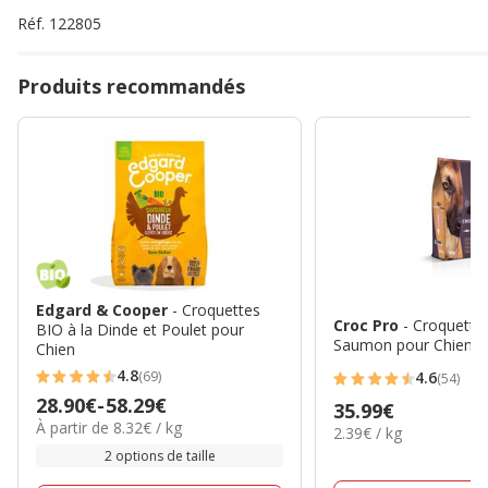
Réf.
122805
Produits recommandés
Edgard & Cooper
- Croquettes
Croc Pro
- Croquette
BIO à la Dinde et Poulet pour
Saumon pour Chiens 
Chien
4.8
(69)
4.6
(54)
4.8
4.6
Prix
28.90€
-
58.29€
Prix
35.99€
étoiles
étoiles
8.32€
À partir de 8.32€ / kg
de
2.39€
2.39€ / kg
35.99€
avec
avec
par
par
28.90€
2 options de taille
69
Kg
54
Kg
à