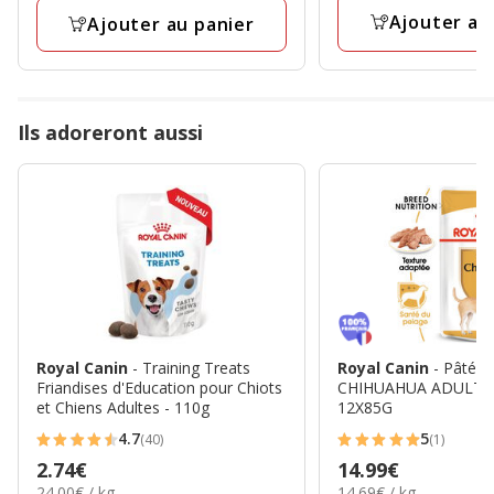
avis
avis
58.29€
Ajouter au
Ajouter au panier
Ils adoreront aussi
Royal Canin
- Training Treats
Royal Canin
- Pâtée
Friandises d'Education pour Chiots
CHIHUAHUA ADULT po
et Chiens Adultes - 110g
12X85G
4.7
5
(40)
(1)
4.7
5
Prix
2.74€
Prix
14.99€
étoiles
étoiles
24.00€
14.69€
24.00€ / kg
14.69€ / kg