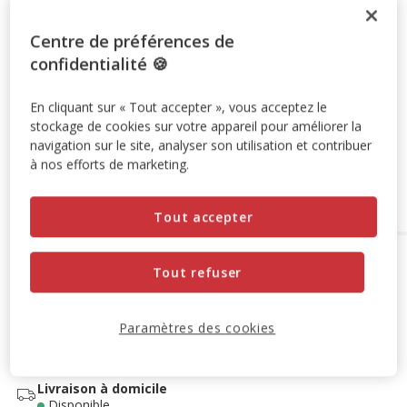
Promotion disponible
Centre de préférences de
-10% sur votre première commande* avec votre Carte
confidentialité 🍪
Animalis. Offre non cumulable aux autres promotions en
cours.
Voir conditions
En cliquant sur « Tout accepter », vous acceptez le
Code:
WELCOME10
Copier
stockage de cookies sur votre appareil pour améliorer la
navigation sur le site, analyser son utilisation et contribuer
à nos efforts de marketing.
Ajouter au panier
Tout accepter
Options de livraison
Détails livraison
Tout refuser
Retrait en magasin
Disponible
Voir la disponibilité en magasin
Paramètres des cookies
Retrait dans 2h
OFFERT
Livraison dans 72h offert dès 69€ d'achat
Livraison à domicile
Disponible