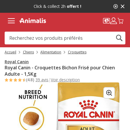
2
Click & collect 2h
offert !
de
2,
message,
Accueil
Chiens
Alimentation
Croquettes
Royal Canin
Royal Canin - Croquettes Bichon Frisé pour Chien
Adulte - 1,5Kg
(4.8)
39 avis
|
Voir description