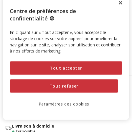
Promotion disponible
Centre de préférences de
confidentialité 🍪
-10% sur votre première commande* avec votre Carte
Animalis. Offre non cumulable aux autres promotions en
En cliquant sur « Tout accepter », vous acceptez le
cours.
Voir conditions
stockage de cookies sur votre appareil pour améliorer la
Code:
WELCOME10
Copier
navigation sur le site, analyser son utilisation et contribuer
à nos efforts de marketing.
Ajouter au panier
Tout accepter
Options de livraison
Détails livraison
Tout refuser
Retrait en magasin
Disponible
Paramètres des cookies
Voir la disponibilité en magasin
Retrait dans 2h
OFFERT
Livraison dans 72h offert dès 69€ d'achat
Livraison à domicile
Disponible