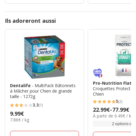
Ils adoreront aussi
Pro-Nutrition Flata
Dentalife
- MultiPack Bâtonnets
Croquettes Protect Ur
à Mâcher pour Chien de grande
Chien
taille - 1272g
5
(2)
5
3.3
(7)
3.3
Prix
22.99€
-
77.99€
étoiles
Prix
9.99€
étoiles
6.49€
À partir de 6.49€ / kg
de
avec
7.86€
7.86€ / kg
9.99€
par
avec
22.99€
2 options de t
par
2
Kg
7
Kg
à
avis