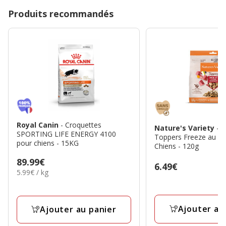
Produits recommandés
Royal Canin
- Croquettes
Nature's Variety
- 
SPORTING LIFE ENERGY 4100
Toppers Freeze au B
pour chiens - 15KG
Chiens - 120g
Prix
89.99€
Prix
6.49€
5.99€
5.99€ / kg
89.99€
6.49€
par
Kg
Ajouter au
Ajouter au panier