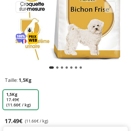
Taille:
1,5Kg
1,5Kg
17.49€
(11.66€ / kg)
17.49€
Prix 17.49€, 11.66 EUR par kg
(11.66€ / kg)