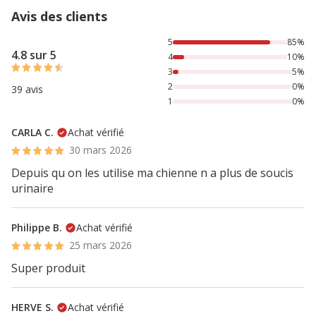
Avis des clients
85% des personnes lont noté avec {1} étoiles, 10% des per
5
85%
4.8 sur 5
4
10%
3
5%
2
0%
39 avis
1
0%
CARLA C.
Achat vérifié
30 mars 2026
Depuis qu on les utilise ma chienne n a plus de soucis
urinaire
Philippe B.
Achat vérifié
25 mars 2026
Super produit
HERVE S.
Achat vérifié