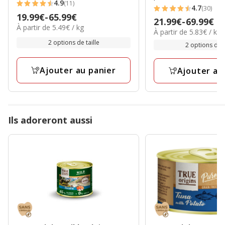
4.9
(11)
4.9
4.7
(30)
4.7
Prix
19.99€
-
65.99€
étoiles
Prix
21.99€
-
69.99€
étoiles
5.49€
À partir de 5.49€ / kg
de
5.83€
avec
À partir de 5.83€ / kg
de
par
avec
19.99€
par
2 options de taille
11
21.99€
Kg
2 options de t
30
Kg
à
avis
à
avis
65.99€
69.99€
Ajouter au panier
Ajouter au
Ils adoreront aussi