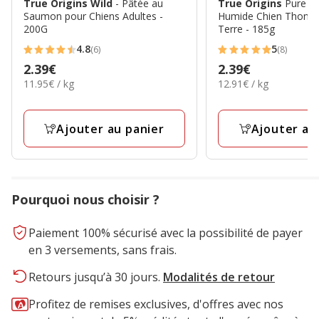
True Origins Wild
- Pâtée au
True Origins
Pure - 
Saumon pour Chiens Adultes -
Humide Chien Thon
200G
Terre - 185g
4.8
5
(6)
(8)
4.8
5
Prix
2.39€
Prix
2.39€
étoiles
étoiles
11.95€
12.91€
11.95€ / kg
12.91€ / kg
2.39€
2.39€
avec
avec
par
par
6
8
Kg
Kg
avis
avis
Ajouter au panier
Ajouter au
Pourquoi nous choisir ?
Paiement 100% sécurisé avec la possibilité de payer
en 3 versements, sans frais.
Retours jusqu’à 30 jours.
Modalités de retour
Profitez de remises exclusives, d'offres avec nos