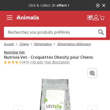
2
Click & collect 2h
offert !
de
2,
message,
Accueil
Chiens
Alimentation
Alimentation vétérinaire
Nutrivia Vet
Nutrivia Vet - Croquettes Obesity pour Chiens
(4.5)
145 avis
|
Voir description