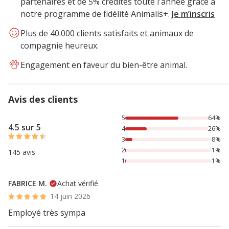
partenaires et de 5% crédités toute l'année grâce à
notre programme de fidélité Animalis+.
Je m’inscris
Plus de 40.000 clients satisfaits et animaux de
compagnie heureux.
Engagement en faveur du bien-être animal.
Avis des clients
64% des personnes lont noté avec {1} étoiles, 26% des per
5
64%
4.5 sur 5
4
26%
3
8%
2
1%
145 avis
1
1%
FABRICE M.
Achat vérifié
14 juin 2026
Employé très sympa