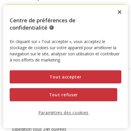
-10% sur votre première commande* avec votre Carte
Animalis. Offre non cumulable aux autres promotions en
Centre de préférences de
cours.
Voir conditions
confidentialité 🍪
Code:
WELCOME10
Copier
En cliquant sur « Tout accepter », vous acceptez le
stockage de cookies sur votre appareil pour améliorer la
Ajouter au panier
navigation sur le site, analyser son utilisation et contribuer
à nos efforts de marketing.
Options de livraison
Détails livraison
Tout accepter
Retrait en magasin
Disponible
Tout refuser
Voir la disponibilité en magasin
Retrait dans 2h
OFFERT
Livraison dans 72h offert dès 69€ d'achat
Paramètres des cookies
Livraison à domicile
Disponible
Expédition sous 24h ouvrées