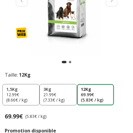
Taille:
12Kg
1,5Kg
3Kg
12Kg
12.99€
21.99€
69.99€
(8.66€ / kg)
(7.33€ / kg)
(5.83€ / kg)
69.99€
Prix 69.99€, 5.83 EUR par kg
(5.83€ / kg)
Promotion disponible