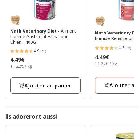
Nath Veterinary Diet
- Aliment
Nath Veterinary Di
humide Gastro Intestinal pour
humide Renal pour Ch
Chien - 400G
4.2
(16)
4.2
4.9
(21)
4.9
Prix
4.49€
étoiles
Prix
4.49€
étoiles
11.22€
11.22€ / kg
4.49€
avec
11.22€
11.22€ / kg
4.49€
par
avec
par
16
Kg
21
Kg
avis
avis
Ajouter au
Ajouter au panier
Ils adoreront aussi