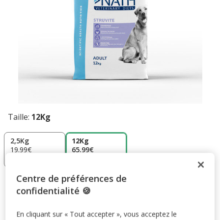
Taille:
12Kg
2,5Kg
12Kg
19.99€
65.99€
(7.99€ / kg)
(5.49€ / kg)
Centre de préférences de
65.99€
Prix 65.99€, 5.49 EUR par kg
(5.49€ / kg)
confidentialité 🍪
En cliquant sur « Tout accepter », vous acceptez le
Ajouter au panier