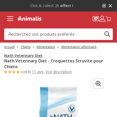
1
-10%
sur votre première commande* avec Animalis+ |
de
WELCOME10
2,
message,
Accueil
Chiens
Alimentation
Alimentation vétérinaire
Nath Veterinary Diet
Nath Veterinary Diet - Croquettes Struvite pour
Chiens
(4.9)
11 avis
|
Voir description