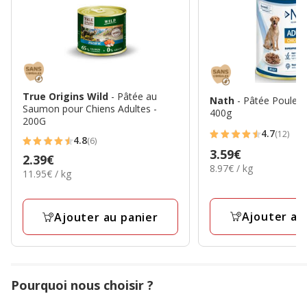
True Origins Wild
- Pâtée au
Nath
- Pâtée Poulet 
Saumon pour Chiens Adultes -
400g
200G
4.7
(12)
4.7
4.8
(6)
4.8
Prix
3.59€
étoiles
Prix
2.39€
étoiles
8.97€
8.97€ / kg
3.59€
avec
11.95€
11.95€ / kg
2.39€
par
avec
par
12
Kg
6
Kg
avis
avis
Ajouter au
Ajouter au panier
Pourquoi nous choisir ?