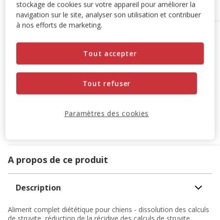
stockage de cookies sur votre appareil pour améliorer la
navigation sur le site, analyser son utilisation et contribuer
à nos efforts de marketing.
Options de livraison
Détails livraison
Retrait en magasin
Tout accepter
Disponible
Voir la disponibilité en magasin
Retrait dans 2h
OFFERT
Tout refuser
Livraison dans 72h offert dès 69€ d'achat
Livraison à domicile
Paramètres des cookies
Disponible
Expédition sous 24h ouvrées
OFFERTE
dès 69€ d’achat
A propos de ce produit
Description
Aliment complet diététique pour chiens - dissolution des calculs
de struvite, réduction de la récidive des calculs de struvite