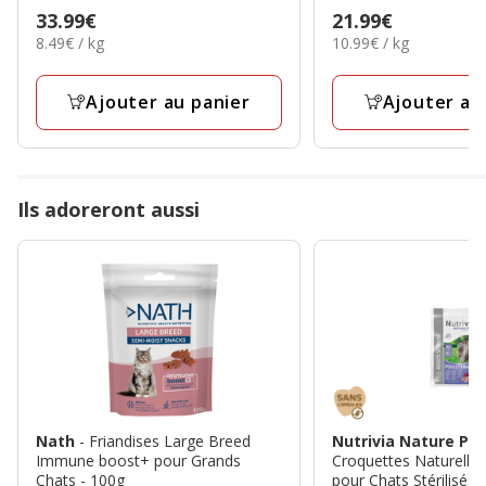
4.8
4.5
Prix
33.99€
Prix
21.99€
étoiles
étoiles
8.49€
10.99€
8.49€ / kg
10.99€ / kg
33.99€
21.99€
avec
avec
par
par
14
36
Kg
Kg
Ajouter au panier
Ajouter au
avis
avis
Ils adoreront aussi
Nath
- Friandises Large Breed
Nutrivia Nature Pl
Immune boost+ pour Grands
Croquettes Naturelles
Chats - 100g
pour Chats Stérilisés 