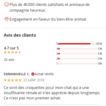
Plus de 40.000 clients satisfaits et animaux de
compagnie heureux.
Engagement en faveur du bien-être animal.
Avis des clients
85% des personnes lont noté avec {1} étoiles, 5% des perso
5
85%
4.7 sur 5
4
5%
3
5%
2
5%
20 avis
1
0%
EMMANUELLE C.
Achat vérifié
23 juillet 2026
Ce sont des croquettes pour mon chat qui a une
insuffisante rénale et il les apprécie depuis longtemps.
Ce n'est pas mon premier achat.