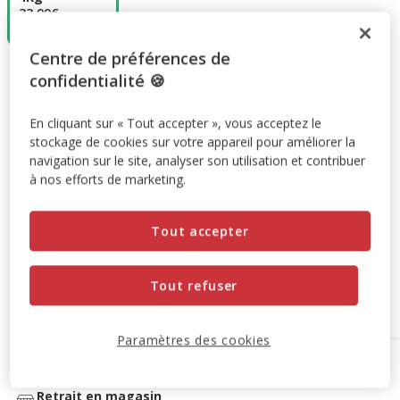
33.99€
(8.49€ / kg)
Centre de préférences de
33.99€
Prix 33.99€, 8.49 EUR par kg
(8.49€ / kg)
confidentialité 🍪
Promotion disponible
En cliquant sur « Tout accepter », vous acceptez le
stockage de cookies sur votre appareil pour améliorer la
navigation sur le site, analyser son utilisation et contribuer
-10% sur votre première commande* avec votre Carte
à nos efforts de marketing.
Animalis. Offre non cumulable aux autres promotions en
cours.
Voir conditions
Code:
WELCOME10
Copier
Tout accepter
Tout refuser
Retrait en magasin
Paramètres des cookies
Options de livraison
Détails livraison
Retrait en magasin