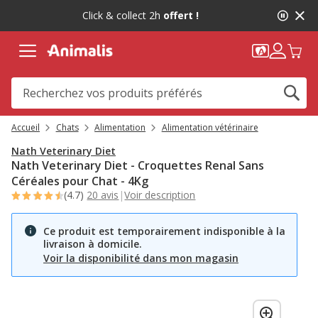
2
Click & collect 2h
offert !
de
2,
message,
Accueil
Chats
Alimentation
Alimentation vétérinaire
Nath Veterinary Diet
Nath Veterinary Diet - Croquettes Renal Sans
Céréales pour Chat - 4Kg
(4.7)
20 avis
|
Voir description
Ce produit est temporairement indisponible à la
livraison à domicile.
Voir la disponibilité dans mon magasin