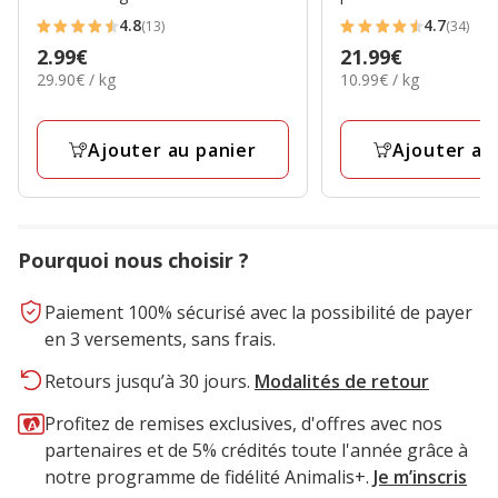
4.8
4.7
(13)
(34)
4.8
4.7
Prix
2.99€
Prix
21.99€
étoiles
étoiles
29.90€
10.99€
29.90€ / kg
10.99€ / kg
2.99€
21.99€
avec
avec
par
par
13
34
Kg
Kg
avis
avis
Ajouter au panier
Ajouter au
Pourquoi nous choisir ?
Paiement 100% sécurisé avec la possibilité de payer
en 3 versements, sans frais.
Retours jusqu’à 30 jours.
Modalités de retour
Profitez de remises exclusives, d'offres avec nos
partenaires et de 5% crédités toute l'année grâce à
notre programme de fidélité Animalis+.
Je m’inscris