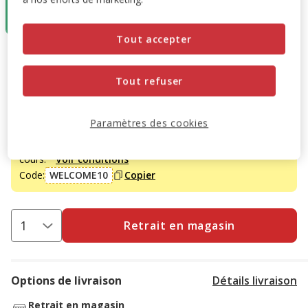
2.49€
(12.45€ / kg)
Tout accepter
2.49€
Prix 2.49€, 12.45 EUR par kg
(12.45€ / kg)
Tout refuser
Promotion disponible
Paramètres des cookies
-10% sur votre première commande* avec votre Carte
Animalis. Offre non cumulable aux autres promotions en
cours.
Voir conditions
Code:
WELCOME10
Copier
Retrait en magasin
Options de livraison
Détails livraison
Retrait en magasin