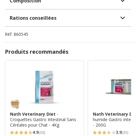
Composition
Rations conseillées
Réf.
860545
Produits recommandés
Nath Veterinary Diet
-
Nath Veterinary Di
Croquettes Gastro Intestinal Sans
humide Gastro Intesti
Céréales pour Chat - 4Kg
- 200G
4.9
3.9
(30)
(35)
4.9
3.9