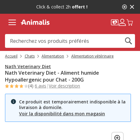
2
Click & collect 2h
offert !
de
2,
message,
Accueil
Chats
Alimentation
Alimentation vétérinaire
Nath Veterinary Diet
Nath Veterinary Diet - Aliment humide
Hypoallergenic pour Chat - 200G
(4)
6 avis
|
Voir description
Ce produit est temporairement indisponible à la
livraison à domicile.
Voir la disponibilité dans mon magasin