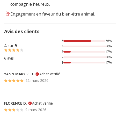
compagnie heureux.
Engagement en faveur du bien-être animal.
Avis des clients
66% des personnes lont noté avec {1} étoiles, 17% des per
5
66%
4 sur 5
4
0%
3
17%
2
0%
6 avis
1
17%
YANN MARYSE D.
Achat vérifié
22 mars 2026
...
FLORENCE D.
Achat vérifié
9 mars 2026