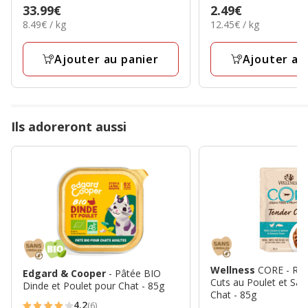
Prix
33.99€
Prix
2.49€
étoiles
étoiles
8.49€
12.45€
8.49€ / kg
12.45€ / kg
33.99€
2.49€
avec
avec
par
par
30
35
Kg
Kg
Ajouter au panier
Ajouter au
avis
avis
Ils adoreront aussi
Wellness
CORE - Re
Edgard & Cooper
- Pâtée BIO
Cuts au Poulet et Sa
Dinde et Poulet pour Chat - 85g
Chat - 85g
4.2
(6)