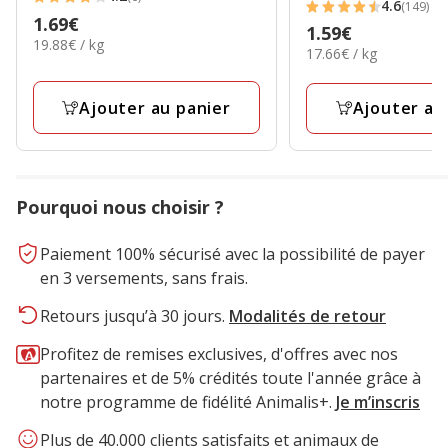
4.2
4.6
(149)
4.6
Prix
1.69€
étoiles
Prix
1.59€
étoiles
19.88€
19.88€ / kg
1.69€
17.66€
avec
17.66€ / kg
1.59€
par
avec
par
6
Kg
149
Kg
avis
Ajouter au panier
Ajouter au
avis
Pourquoi nous choisir ?
Paiement 100% sécurisé avec la possibilité de payer
en 3 versements, sans frais.
Retours jusqu’à 30 jours.
Modalités de retour
Profitez de remises exclusives, d'offres avec nos
partenaires et de 5% crédités toute l'année grâce à
notre programme de fidélité Animalis+.
Je m’inscris
Plus de 40.000 clients satisfaits et animaux de