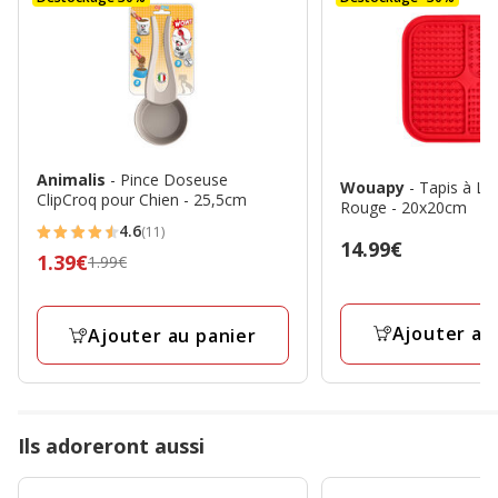
Animalis
- Pince Doseuse
Wouapy
- Tapis à Lé
ClipCroq pour Chien - 25,5cm
Rouge - 20x20cm
4.6
(11)
4.6
Prix
14.99€
Prix
1.39€
1.99€
étoiles
14.99€
précédent
avec
1.99€,
11
Ajouter au
Ajouter au panier
prix
avis
final
1.39€
Ils adoreront aussi