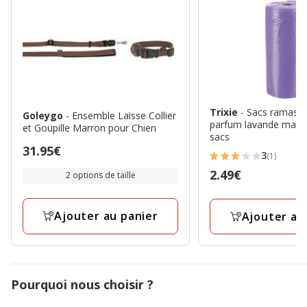
Trixie
- Sacs ramasse
Goleygo
- Ensemble Laisse Collier
parfum lavande mauve
et Goupille Marron pour Chien
sacs
Prix
31.95€
3
(1)
3
31.95€
Prix
2.49€
2 options de taille
étoiles
2.49€
avec
1
Ajouter au panier
Ajouter au
avis
Pourquoi nous choisir ?