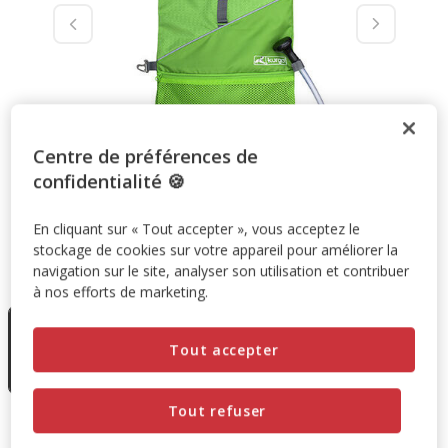
Centre de préférences de
confidentialité 🍪
En cliquant sur « Tout accepter », vous acceptez le
stockage de cookies sur votre appareil pour améliorer la
navigation sur le site, analyser son utilisation et contribuer
Taille:
33cm
à nos efforts de marketing.
En rupture
de stock
33cm
Tout accepter
29.90€
14.95€
Tout refuser
29.90€
-50%
Prix antérieur 29.90€, Vous économisez 50%, Prix final 14