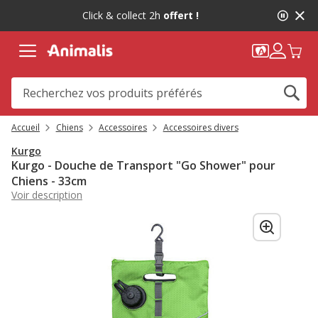
2
Click & collect 2h
offert !
de
2,
message,
Accueil
Chiens
Accessoires
Accessoires divers
Kurgo
Kurgo - Douche de Transport "Go Shower" pour
Chiens - 33cm
Voir description