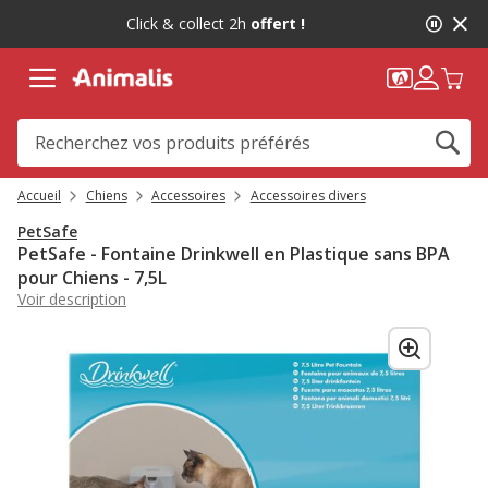
2
Click & collect 2h
offert !
de
2,
message,
Accueil
Chiens
Accessoires
Accessoires divers
PetSafe
PetSafe - Fontaine Drinkwell en Plastique sans BPA
pour Chiens - 7,5L
Voir description