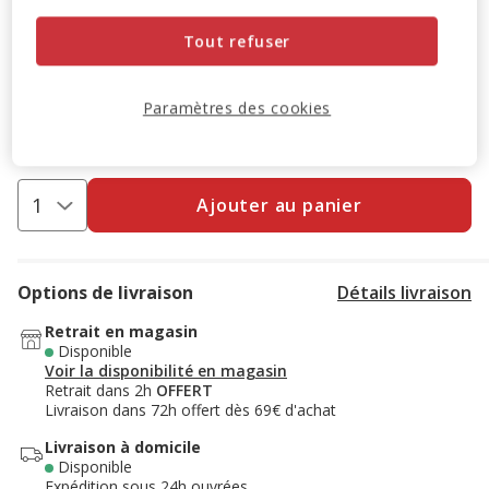
Tout refuser
-10% sur votre première commande* avec votre Carte
Animalis. Offre non cumulable aux autres promotions en
cours.
Voir conditions
Paramètres des cookies
Code:
WELCOME10
Copier
Ajouter au panier
Options de livraison
Détails livraison
Retrait en magasin
Disponible
Voir la disponibilité en magasin
Retrait dans 2h
OFFERT
Livraison dans 72h offert dès 69€ d'achat
Livraison à domicile
Disponible
Expédition sous 24h ouvrées