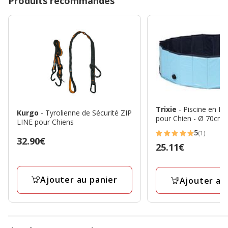
Produits recommandés
Trixie
- Piscine en Pl
Kurgo
- Tyrolienne de Sécurité ZIP
pour Chien - Ø 70cm
LINE pour Chiens
5
(1)
5
Prix
32.90€
Prix
25.11€
étoiles
32.90€
25.11€
avec
1
Ajouter au panier
Ajouter au
avis