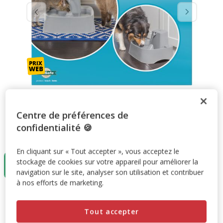
Centre de préférences de
confidentialité 🍪
Taille:
7,5L
En cliquant sur « Tout accepter », vous acceptez le
7,5L
stockage de cookies sur votre appareil pour améliorer la
88.90€
navigation sur le site, analyser son utilisation et contribuer
à nos efforts de marketing.
88.90€
Prix 88.90€
Tout accepter
Promotion disponible