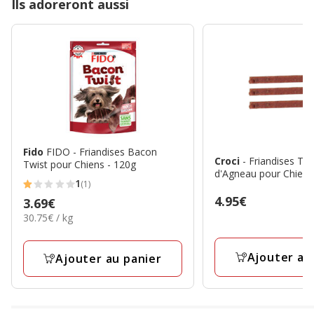
Ils adoreront aussi
Fido
FIDO - Friandises Bacon
Croci
- Friandises Tas
Twist pour Chiens - 120g
d'Agneau pour Chiens
1
(1)
1
Prix
4.95€
Prix
3.69€
étoiles
4.95€
30.75€
30.75€ / kg
3.69€
avec
par
1
Kg
Ajouter au
avis
Ajouter au panier