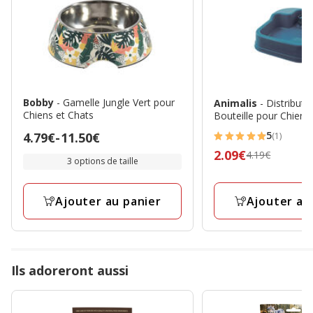
Bobby
- Gamelle Jungle Vert pour
Animalis
- Distribute
Chiens et Chats
Bouteille pour Chien -
5
Prix
4.79€
-
11.50€
(1)
5
de
Prix
2.09€
4.19€
étoiles
3 options de taille
4.79€
précédent
avec
à
4.19€,
1
Ajouter au
Ajouter au panier
11.50€
prix
avis
final
2.09€
Ils adoreront aussi