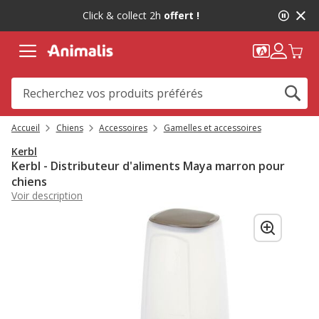
2
Click & collect 2h
offert !
de
2,
message,
Accueil
Chiens
Accessoires
Gamelles et accessoires
Kerbl
Kerbl - Distributeur d'aliments Maya marron pour
chiens
Voir description