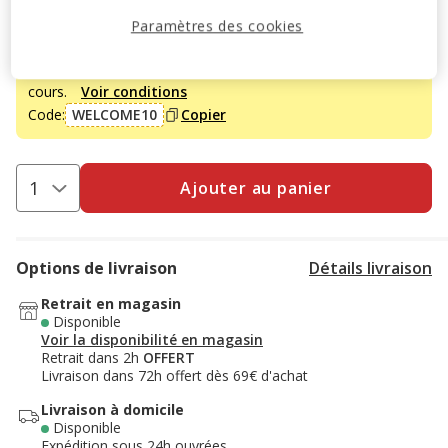
Paramètres des cookies
-10% sur votre première commande* avec votre Carte
Animalis. Offre non cumulable aux autres promotions en
cours.
Voir conditions
Code:
WELCOME10
Copier
Ajouter au panier
Options de livraison
Détails livraison
Retrait en magasin
Disponible
Voir la disponibilité en magasin
Retrait dans 2h
OFFERT
Livraison dans 72h offert dès 69€ d'achat
Livraison à domicile
Disponible
Expédition sous 24h ouvrées