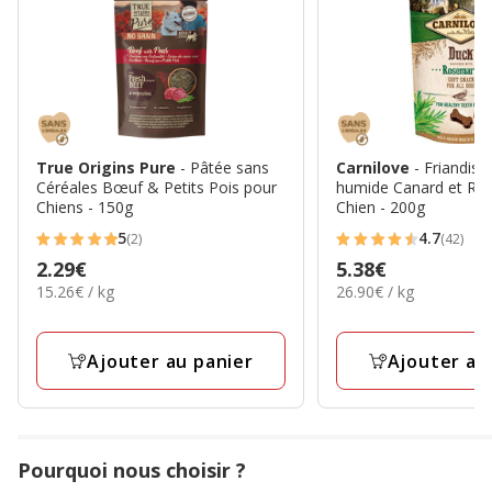
True Origins Pure
- Pâtée sans
Carnilove
- Friandise
Céréales Bœuf & Petits Pois pour
humide Canard et Ro
Chiens - 150g
Chien - 200g
5
4.7
(2)
(42)
5
4.7
Prix
2.29€
Prix
5.38€
étoiles
étoiles
15.26€
26.90€
15.26€ / kg
26.90€ / kg
2.29€
5.38€
avec
avec
par
par
2
42
Kg
Kg
avis
avis
Ajouter au panier
Ajouter au
Pourquoi nous choisir ?