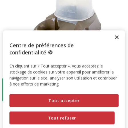
Centre de préférences de
confidentialité 🍪
En cliquant sur « Tout accepter », vous acceptez le
Taille:
1,5l
stockage de cookies sur votre appareil pour améliorer la
En rupture
navigation sur le site, analyser son utilisation et contribuer
1,5l
de stock
à nos efforts de marketing.
3,5l
8.49€
7.49€
4.24€
Tout accepter
7.49€
Prix 7.49€
Tout refuser
Promotion disponible