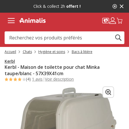
2
Click & collect 2h
offert !
de
2,
message,
Accueil
Chats
Hygiène et soins
Bacs à litière
Kerbl
Kerbl - Maison de toilette pour chat Minka
taupe/blanc - 57X39X41cm
(4)
1 avis
|
Voir description