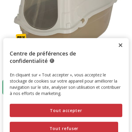
Centre de préférences de
confidentialité 🍪
Taille:
57X39X41cm
En cliquant sur « Tout accepter », vous acceptez le
stockage de cookies sur votre appareil pour améliorer la
57X39X41cm
navigation sur le site, analyser son utilisation et contribuer
25.02€
à nos efforts de marketing.
25.02€
Prix 25.02€
Tout accepter
Promotion disponible
Tout refuser