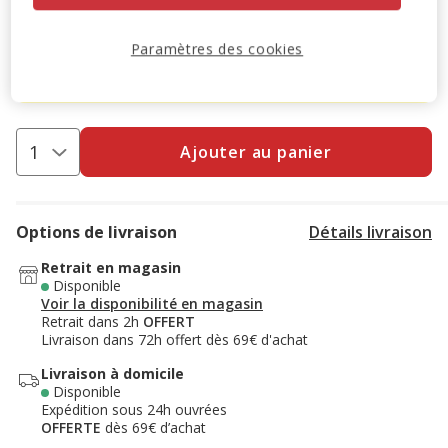
-10% sur votre première commande* avec votre Carte
Animalis. Offre non cumulable aux autres promotions en
Paramètres des cookies
cours.
Voir conditions
Code:
WELCOME10
Copier
Ajouter au panier
Options de livraison
Détails livraison
Retrait en magasin
Disponible
Voir la disponibilité en magasin
Retrait dans 2h
OFFERT
Livraison dans 72h offert dès 69€ d'achat
Livraison à domicile
Disponible
Expédition sous 24h ouvrées
OFFERTE
dès 69€ d’achat