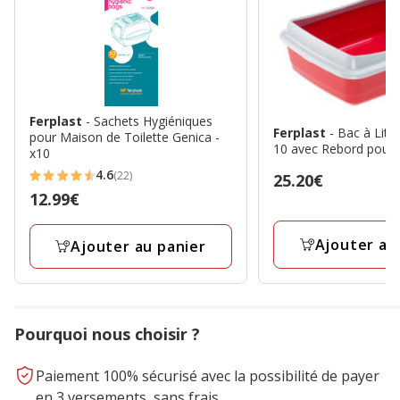
Ferplast
- Sachets Hygiéniques
Ferplast
- Bac à Liti
pour Maison de Toilette Genica -
10 avec Rebord pour 
x10
4.6
(22)
Prix
25.20€
4.6
Prix
12.99€
25.20€
étoiles
12.99€
avec
Ajouter au
Ajouter au panier
22
avis
Pourquoi nous choisir ?
Paiement 100% sécurisé avec la possibilité de payer
en 3 versements, sans frais.