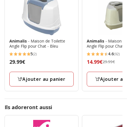
Animalis
- Maison de Toilette
Animalis
- Maison de
Angle Flip pour Chat - Bleu
Angle Flip pour Chat
5
4.6
(2)
(92)
5
4.6
Prix
29.99€
Prix
14.99€
29.99€
étoiles
étoiles
29.99€
précédent
avec
avec
29.99€,
2
92
Ajouter au panier
Ajouter au
prix
avis
avis
final
14.99€
Ils adoreront aussi