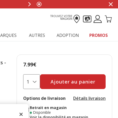
TROUVEZ VOTRE
MAGASIN
ARQUES
AUTRES
ADOPTION
PROMOS
s -
7.99€
Prix 7.99€
Ajouter au panier
Options de livraison
Détails livraison
Retrait en magasin
Disponible
Voir la disponibilité en magasin