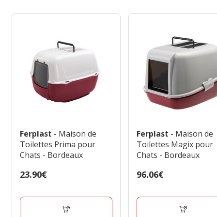
Ferplast
- Maison de
Ferplast
- Maison de
Toilettes Prima pour
Toilettes Magix pour
Chats - Bordeaux
Chats - Bordeaux
Prix
23.90€
Prix
96.06€
23.90€
96.06€