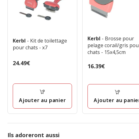
Kerbl
- Brosse pour
Kerbl
- Kit de toilettage
pelage corail/gris pou
pour chats - x7
chats - 15x4,5cm
Prix
24.49€
Prix
16.39€
24.49€
16.39€
Ajouter au panier
Ajouter au panie
Ils adoreront aussi