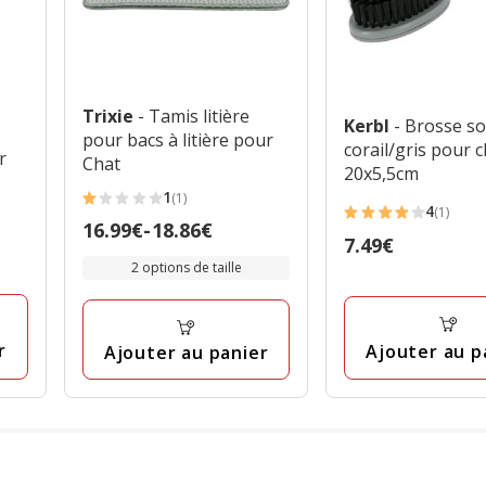
Trixie
- Tamis litière
Kerbl
- Brosse s
pour bacs à litière pour
corail/gris pour c
r
Chat
20x5,5cm
1
(1)
1
4
(1)
4
Prix
16.99€
-
18.86€
étoiles
Prix
7.49€
étoiles
de
avec
2 options de taille
7.49€
avec
16.99€
1
1
à
avis
avis
18.86€
r
Ajouter au p
Ajouter au panier