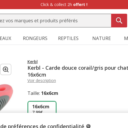
Click & collect 2h
offert !
SEAUX
RONGEURS
REPTILES
NATURE
M
Kerbl
Kerbl - Carde douce corail/gris pour chat
16x6cm
Voir description
Taille:
16x6cm
16x6cm
7.99€
de préférences de confidentialité 🍪