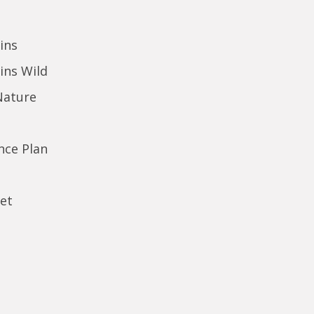
ins
ins Wild
Nature
ence Plan
et