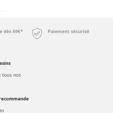
te dès 69€*
Paiement sécurisé
sins
 tous nos
 recommande
in