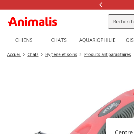
2
de
2,
message,
CHIENS
CHATS
AQUARIOPHILIE
OI
Accueil
Chats
Hygiène et soins
Produits antiparasitaires
Centre 