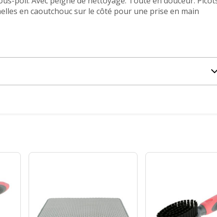
sous-poil. Avec peigne de nettoyage. Toute en douceur. Picot
elles en caoutchouc sur le côté pour une prise en main