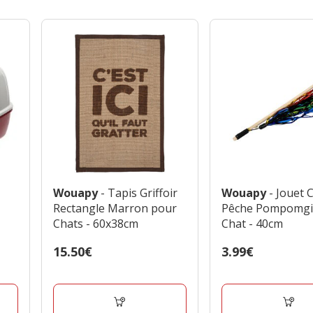
Wouapy
- Tapis Griffoir
Wouapy
- Jouet Canne à
Rectangle Marron pour
Pêche Pompomgir
Chats - 60x38cm
Chat - 40cm
Prix
15.50€
Prix
3.99€
15.50€
3.99€