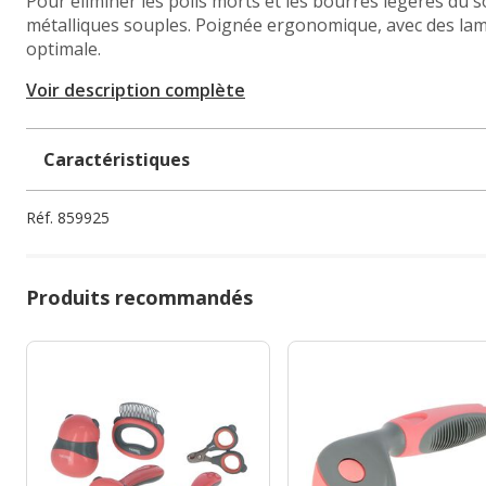
Pour éliminer les poils morts et les bourres légères du 
métalliques souples. Poignée ergonomique, avec des lam
optimale.
Voir description complète
Caractéristiques
Réf.
859925
Produits recommandés