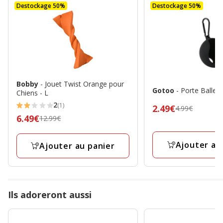
Destockage 50%
Destockage 50%
Bobby
- Jouet Twist Orange pour
Gotoo
- Porte Balle 
Chiens - L
2
(1)
Prix
2.49€
4.99€
2
Prix
6.49€
12.99€
précédent
étoiles
précédent
4.99€,
avec
12.99€,
prix
Ajouter au
Ajouter au panier
1
prix
final
avis
final
2.49€
6.49€
Ils adoreront aussi