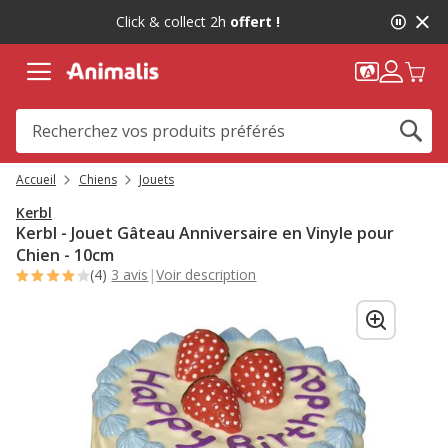
2
Click & collect 2h
offert !
de
2,
message,
Accueil
Chiens
Jouets
Kerbl
Kerbl - Jouet Gâteau Anniversaire en Vinyle pour
Chien - 10cm
(4)
3 avis
|
Voir description