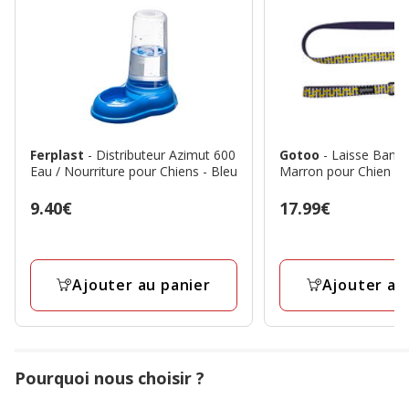
Ferplast
- Distributeur Azimut 600
Gotoo
- Laisse Bana
Eau / Nourriture pour Chiens - Bleu
Marron pour Chien - 
Prix
9.40€
Prix
17.99€
9.40€
17.99€
Ajouter au panier
Ajouter au
Pourquoi nous choisir ?