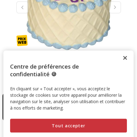
Centre de préférences de
confidentialité 🍪
Taille:
10cm
En cliquant sur « Tout accepter », vous acceptez le
En rupture
stockage de cookies sur votre appareil pour améliorer la
de stock
navigation sur le site, analyser son utilisation et contribuer
10cm
à nos efforts de marketing.
3.50€
1.75€
Tout accepter
3.50€
-50%
Prix antérieur 3.50€, Vous économisez 50%, Prix final 1.75