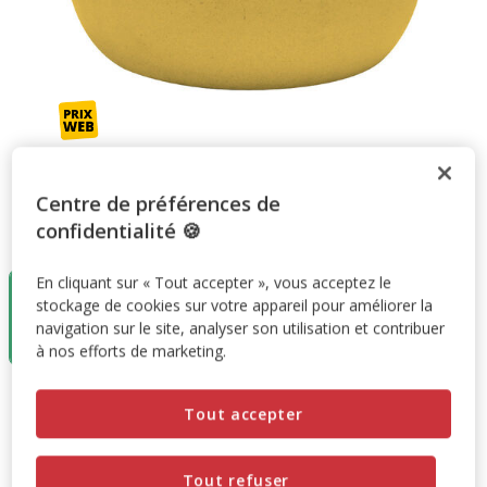
Centre de préférences de
confidentialité 🍪
Taille:
570ml
Destockage
Destockage
Destockage
En cliquant sur « Tout accepter », vous acceptez le
50%
50%
50%
stockage de cookies sur votre appareil pour améliorer la
570ml
1l
1,6l
navigation sur le site, analyser son utilisation et contribuer
8.95€
12.95€
15.50€
4.47€
6.47€
7.75€
à nos efforts de marketing.
8.95€
-50%
Prix antérieur 8.95€, Vous économisez 50%, Prix final 4.47
Tout accepter
4.47€
Tout refuser
Promotion disponible