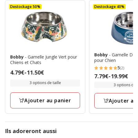
Destockage 50%
Destockage 40%
Bobby
- Gamelle Deli
Bobby
- Gamelle Jungle Vert pour
pour Chien
Chiens et Chats
5
(2)
5
Prix
4.79€
-
11.50€
Prix
7.79€
-
19.99€
étoiles
de
de
3 options de taille
3 options de t
avec
4.79€
7.79€
2
à
à
Ajouter au panier
avis
Ajouter au
11.50€
19.99€
Ils adoreront aussi