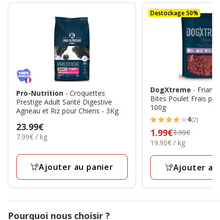
Destockage 50%
DogXtreme
- Friand
Pro-Nutrition
- Croquettes
Bites Poulet Frais pou
Prestige Adult Santé Digestive
100g
Agneau et Riz pour Chiens - 3Kg
4
(2)
4
Prix
23.99€
Prix
1.99€
3.99€
étoiles
7.99€
7.99€ / kg
23.99€
19.90€
19.90€ / kg
précédent
par
avec
par
Kg
3.99€,
2
Kg
Ajouter au panier
prix
Ajouter au
avis
final
1.99€
Pourquoi nous choisir ?