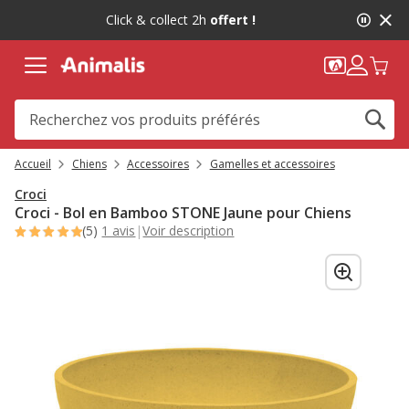
2
Click & collect 2h
offert !
de
2,
message,
Accueil
Chiens
Accessoires
Gamelles et accessoires
Croci
Croci - Bol en Bamboo STONE Jaune pour Chiens
(5)
1 avis
|
Voir description