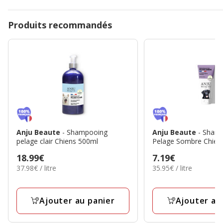
Produits recommandés
Anju Beaute
- Shampooing
Anju Beaute
- Sham
pelage clair Chiens 500ml
Pelage Sombre Chien
Prix
18.99€
Prix
7.19€
37.98€
35.95€
37.98€ / litre
35.95€ / litre
18.99€
7.19€
par
par
Litre
Litre
Ajouter au panier
Ajouter au