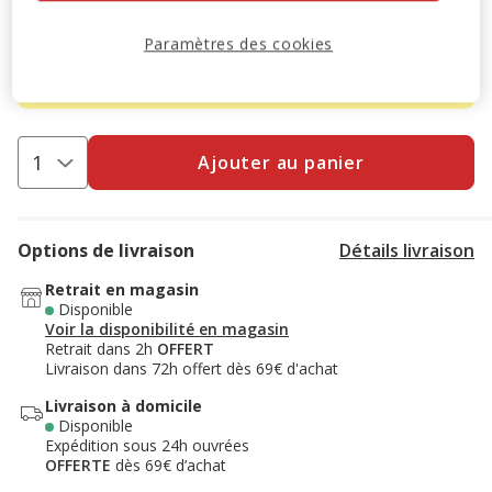
-10% sur votre première commande* avec votre Carte
Animalis. Offre non cumulable aux autres promotions en
Paramètres des cookies
cours.
Voir conditions
Code:
WELCOME10
Copier
Ajouter au panier
Options de livraison
Détails livraison
Retrait en magasin
Disponible
Voir la disponibilité en magasin
Retrait dans 2h
OFFERT
Livraison dans 72h offert dès 69€ d'achat
Livraison à domicile
Disponible
Expédition sous 24h ouvrées
OFFERTE
dès 69€ d’achat