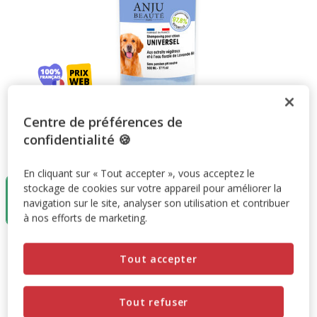
Centre de préférences de
confidentialité 🍪
Taille:
500ml
En cliquant sur « Tout accepter », vous acceptez le
500ml
stockage de cookies sur votre appareil pour améliorer la
17.99€
navigation sur le site, analyser son utilisation et contribuer
(35.98€ / litre)
à nos efforts de marketing.
17.99€
Prix 17.99€, 35.98 EUR par litre
(35.98€ / litre)
Tout accepter
Promotion disponible
Tout refuser