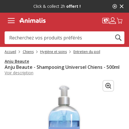
2
Click & collect 2h
offert !
de
2,
message,
Accueil
Chiens
Hygiène et soins
Entretien du poil
Anju Beaute
Anju Beaute - Shampooing Universel Chiens - 500ml
Voir description