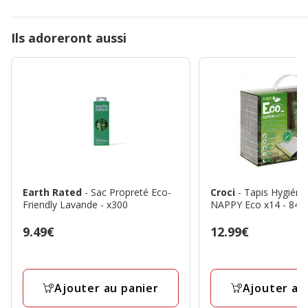
Ils adoreront aussi
Earth Rated
- Sac Propreté Eco-
Croci
- Tapis Hygiéni
Friendly Lavande - x300
NAPPY Eco x14 - 84
Prix
9.49€
Prix
12.99€
9.49€
12.99€
Ajouter au panier
Ajouter au