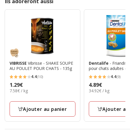
Ils adoreront aussi
VIBRISSE
Vibrisse - SHAKE SOUPE
Dentalife
- Friandis
AU POULET POUR CHATS - 135g
pour chats adultes - 
4.4
4.4
(10)
(9)
4.4
4.4
Prix
1.29€
Prix
4.89€
étoiles
étoiles
7.58€
34.92€
7.58€ / kg
34.92€ / kg
1.29€
4.89€
avec
avec
par
par
10
9
Kg
Kg
avis
avis
Ajouter au panier
Ajouter au