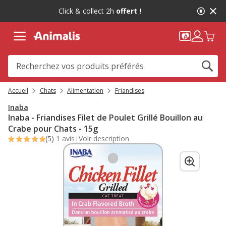
2
Click & collect 2h
offert !
de
2,
message,
Accueil
Chats
Alimentation
Friandises
Inaba
Inaba - Friandises Filet de Poulet Grillé Bouillon au
Crabe pour Chats - 15g
(5)
1 avis
|
Voir description