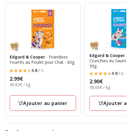
Edgard & Cooper
- 
Edgard & Cooper
- Friandises
Crunchies Au Saumon
Fourrés au Poulet pour Chat - 60g
50g
4.8
(17)
4.8
4.9
(12)
4.9
Prix
2.99€
étoiles
Prix
2.90€
étoiles
49.83€
49.83€ / kg
2.99€
58.00€
avec
58.00€ / kg
2.90€
par
avec
par
17
Kg
12
Kg
avis
Ajouter au panier
Ajouter au
avis