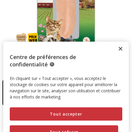
Centre de préférences de
confidentialité 🍪
Taille:
15g
En cliquant sur « Tout accepter », vous acceptez le
En rupture
stockage de cookies sur votre appareil pour améliorer la
de stock
15g
navigation sur le site, analyser son utilisation et contribuer
2.29€
à nos efforts de marketing.
(152.66€ / kg)
Tout accepter
2.29€
Prix 2.29€, 152.66 EUR par kg
(152.66€ / kg)
Temporairement en rupture de stock
Tout refuser