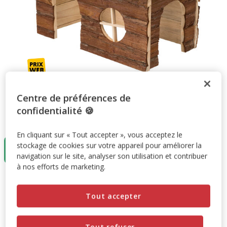
Centre de préférences de
confidentialité 🍪
Taille:
40x20x23cm
En cliquant sur « Tout accepter », vous acceptez le
stockage de cookies sur votre appareil pour améliorer la
40x20x23cm
24.99€
navigation sur le site, analyser son utilisation et contribuer
à nos efforts de marketing.
24.99€
Prix 24.99€
Tout accepter
Promotion disponible
Tout refuser