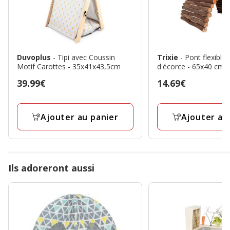
Duvoplus
- Tipi avec Coussin
Trixie
- Pont flexible 
Motif Carottes - 35x41x43,5cm
d'écorce - 65x40 cm
Prix
39.99€
Prix
14.69€
39.99€
14.69€
Ajouter au panier
Ajouter au
Ils adoreront aussi