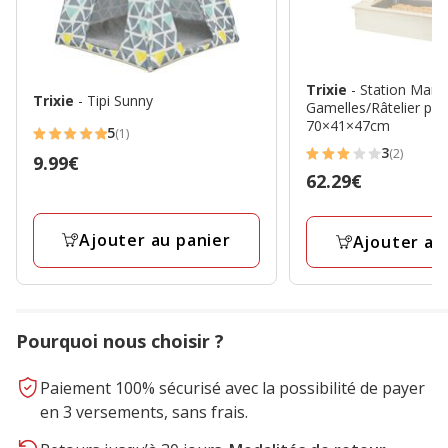
Trixie
- Station Mang
Trixie
- Tipi Sunny
Gamelles/Râtelier pou
70×41×47cm
5
(1)
5
3
(2)
Prix
9.99€
3
étoiles
Prix
62.29€
9.99€
étoiles
avec
62.29€
avec
1
2
avis
Ajouter au panier
Ajouter au
avis
Pourquoi nous choisir ?
Paiement 100% sécurisé avec la possibilité de payer
en 3 versements, sans frais.