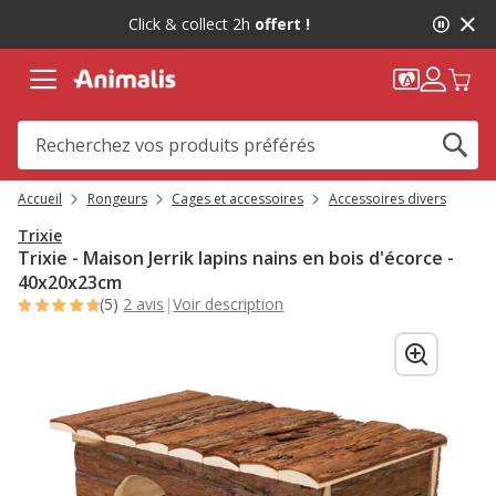
2
Click & collect 2h
offert !
de
2,
message,
Accueil
Rongeurs
Cages et accessoires
Accessoires divers
Trixie
Trixie - Maison Jerrik lapins nains en bois d'écorce -
40x20x23cm
(5)
2 avis
|
Voir description