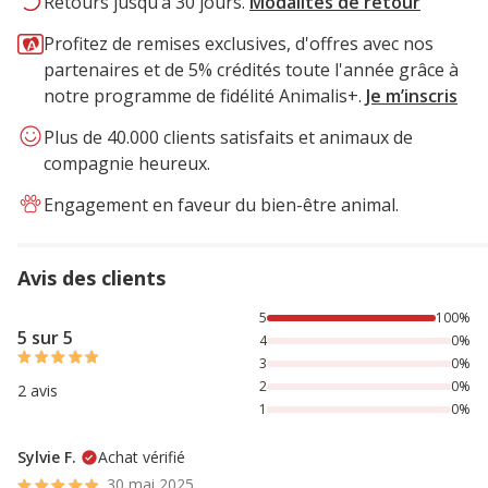
Retours jusqu’à 30 jours.
Modalités de retour
Profitez de remises exclusives, d'offres avec nos
partenaires et de 5% crédités toute l'année grâce à
notre programme de fidélité Animalis+.
Je m’inscris
Plus de 40.000 clients satisfaits et animaux de
compagnie heureux.
Engagement en faveur du bien-être animal.
Avis des clients
100% des personnes lont noté avec {1} étoiles,
5
100%
5 sur 5
4
0%
3
0%
2
0%
2 avis
1
0%
Sylvie F.
Achat vérifié
30 mai 2025