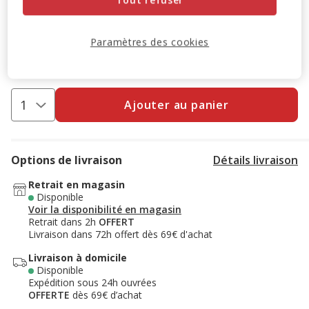
-10% sur votre première commande* avec votre Carte
Animalis. Offre non cumulable aux autres promotions en
cours.
Voir conditions
Paramètres des cookies
Code:
WELCOME10
Copier
Ajouter au panier
Options de livraison
Détails livraison
Retrait en magasin
Disponible
Voir la disponibilité en magasin
Retrait dans 2h
OFFERT
Livraison dans 72h offert dès 69€ d'achat
Livraison à domicile
Disponible
Expédition sous 24h ouvrées
OFFERTE
dès 69€ d’achat