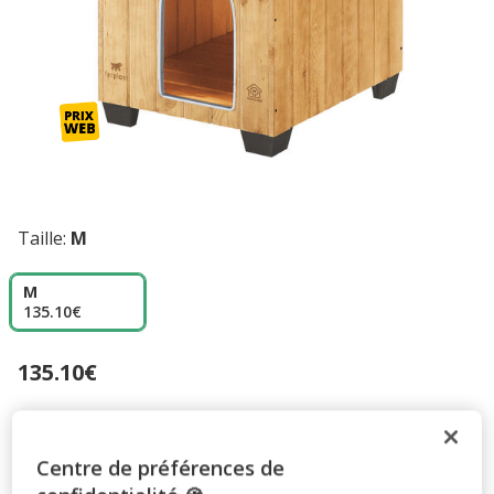
Taille:
M
M
135.10€
135.10€
Prix 135.10€
Promotion disponible
Centre de préférences de
-10% sur votre première commande* avec votre Carte