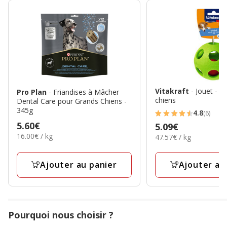
Vitakraft
- Jouet - A
Pro Plan
- Friandises à Mâcher
chiens
Dental Care pour Grands Chiens -
345g
4.8
(6)
4.8
Prix
5.60€
Prix
5.09€
étoiles
16.00€
16.00€ / kg
5.60€
47.57€
47.57€ / kg
5.09€
avec
par
par
Kg
6
Kg
Ajouter au panier
Ajouter au
avis
Pourquoi nous choisir ?