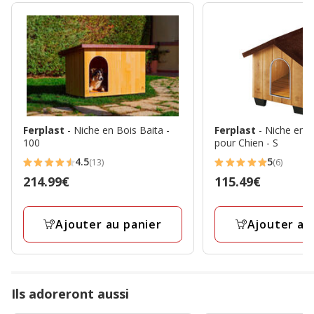
Ferplast
- Niche en Bois Baita -
Ferplast
- Niche en
100
pour Chien - S
4.5
5
(13)
(6)
4.5
5
Prix
214.99€
Prix
115.49€
étoiles
étoiles
214.99€
115.49€
avec
avec
13
6
Ajouter au panier
Ajouter au
avis
avis
Ils adoreront aussi