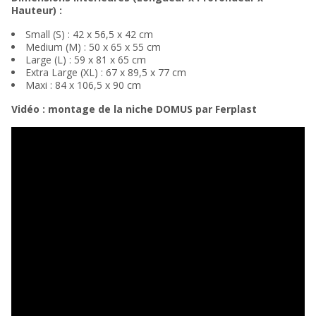
Hauteur) :
Small (S) : 42 x 56,5 x 42 cm
Medium (M) : 50 x 65 x 55 cm
Large (L) : 59 x 81 x 65 cm
Extra Large (XL) : 67 x 89,5 x 77 cm
Maxi : 84 x 106,5 x 90 cm
Vidéo : montage de la niche DOMUS par Ferplast