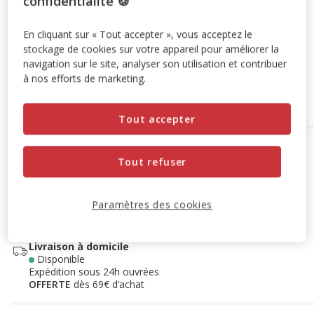
confidentialité 🍪
Animalis. Offre non cumulable aux autres promotions en
cours.
Voir conditions
En cliquant sur « Tout accepter », vous acceptez le
Code:
WELCOME10
Copier
stockage de cookies sur votre appareil pour améliorer la
navigation sur le site, analyser son utilisation et contribuer
à nos efforts de marketing.
Ajouter au panier
Tout accepter
Options de livraison
Détails livraison
Tout refuser
Retrait en magasin
Disponible
Voir la disponibilité en magasin
Paramètres des cookies
Retrait dans 2h
OFFERT
Livraison dans 72h offert dès 69€ d'achat
Livraison à domicile
Disponible
Expédition sous 24h ouvrées
OFFERTE
dès 69€ d’achat