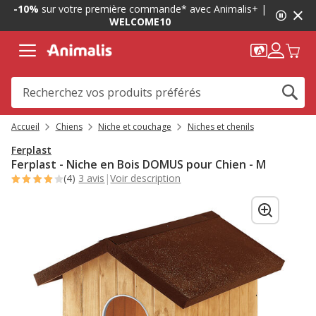
1
-10%
sur votre première commande* avec Animalis+ |
de
WELCOME10
2,
message,
Accueil
Chiens
Niche et couchage
Niches et chenils
Ferplast
Ferplast - Niche en Bois DOMUS pour Chien - M
(4)
3 avis
|
Voir description