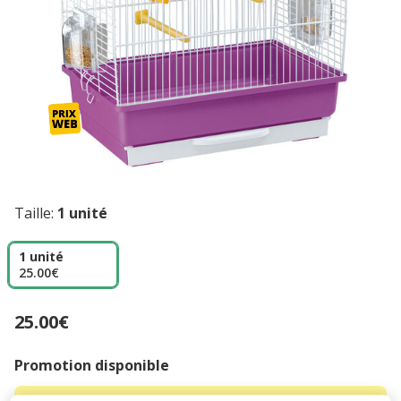
Taille:
1 unité
1 unité
25.00€
25.00€
Prix 25.00€
Promotion disponible