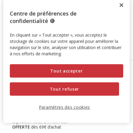
-10% sur votre première commande* avec votre Carte
Animalis. Offre non cumulable aux autres promotions en
Centre de préférences de
cours.
Voir conditions
confidentialité 🍪
Code:
WELCOME10
Copier
En cliquant sur « Tout accepter », vous acceptez le
stockage de cookies sur votre appareil pour améliorer la
Ajouter au panier
navigation sur le site, analyser son utilisation et contribuer
à nos efforts de marketing.
Options de livraison
Détails livraison
Tout accepter
Retrait en magasin
Disponible
Tout refuser
Voir la disponibilité en magasin
Retrait dans 2h
OFFERT
Livraison dans 72h offert dès 69€ d'achat
Paramètres des cookies
Livraison à domicile
Disponible
Expédition sous 24h ouvrées
OFFERTE
dès 69€ d’achat