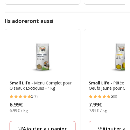
avis
avis
Ils adoreront aussi
Small Life
- Menu Complet pour
Small Life
- Pâtée d'
Oiseaux Exotiques - 1Kg
Oeufs Jaune pour Oisi
5
5
(7)
(3)
5
5
Prix
6.99€
Prix
7.99€
étoiles
étoiles
6.99€
7.99€
6.99€ / kg
7.99€ / kg
6.99€
7.99€
avec
avec
par
par
7
3
Kg
Kg
avis
avis
Ajouter au panier
Ajouter au