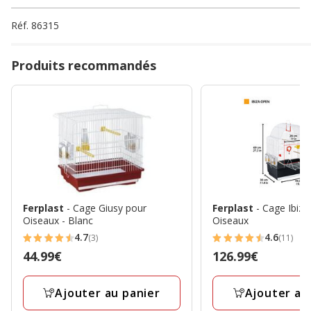
Réf.
86315
Produits recommandés
Ferplast
- Cage Giusy pour
Ferplast
- Cage Ibiz
Oiseaux - Blanc
Oiseaux
4.7
4.6
(3)
(11)
4.7
4.6
Prix
44.99€
Prix
126.99€
étoiles
étoiles
44.99€
126.99€
avec
avec
Ajouter au panier
Ajouter au
3
11