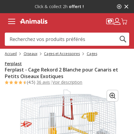
1
-10%
sur votre première commande* avec Animalis+ |
de
WELCOME10
2,
message,
Accueil
Oiseaux
Cages et Accessoires
Cages
Ferplast
Ferplast - Cage Rekord 2 Blanche pour Canaris et
Petits Oiseaux Exotiques
(4.5)
36 avis
|
Voir description