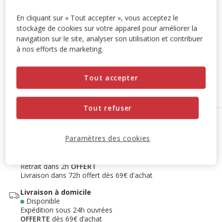
-10% sur votre première commande* avec votre Carte
En cliquant sur « Tout accepter », vous acceptez le
Animalis. Offre non cumulable aux autres promotions en
stockage de cookies sur votre appareil pour améliorer la
cours.
Voir conditions
navigation sur le site, analyser son utilisation et contribuer
Code:
WELCOME10
Copier
à nos efforts de marketing.
Tout accepter
Ajouter au panier
Tout refuser
Options de livraison
Détails livraison
Paramètres des cookies
Retrait en magasin
Disponible
Voir la disponibilité en magasin
Retrait dans 2h
OFFERT
Livraison dans 72h offert dès 69€ d'achat
Livraison à domicile
Disponible
Expédition sous 24h ouvrées
OFFERTE
dès 69€ d’achat