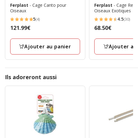
Ferplast
- Cage Canto pour
Ferplast
- Cage Reko
Oiseaux
Oiseaux Exotiques
5
4.5
(4)
(30)
5
4.5
Prix
121.99€
Prix
68.50€
étoiles
étoiles
121.99€
68.50€
avec
avec
4
30
Ajouter au panier
Ajouter au
avis
avis
Ils adoreront aussi