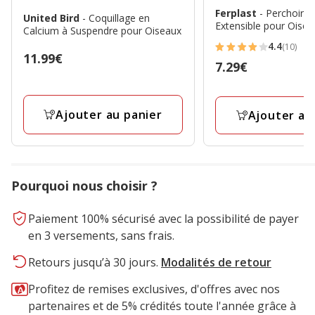
Ferplast
- Perchoir C
United Bird
- Coquillage en
Extensible pour Oisea
Calcium à Suspendre pour Oiseaux
4.4
(10)
4.4
Prix
11.99€
Prix
7.29€
étoiles
11.99€
7.29€
avec
10
Ajouter au panier
Ajouter au
avis
Pourquoi nous choisir ?
Paiement 100% sécurisé avec la possibilité de payer
en 3 versements, sans frais.
Retours jusqu’à 30 jours.
Modalités de retour
Profitez de remises exclusives, d'offres avec nos
partenaires et de 5% crédités toute l'année grâce à