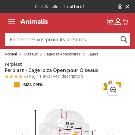
2
Click & collect 2h
offert !
de
2,
message,
Accueil
Oiseaux
Cages et Accessoires
Cages
Ferplast
Ferplast - Cage Ibiza Open pour Oiseaux
(4.6)
11 avis
|
Voir description