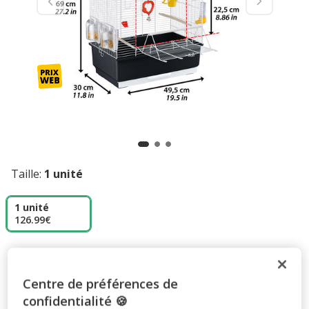
Taille:
1 unité
1 unité
126.99€
126.99€
Prix 126.99€
Centre de préférences de
Promotion disponible
confidentialité 🍪