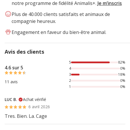
notre programme de fidélité Animalis+.
Je m’inscris
Plus de 40.000 clients satisfaits et animaux de
compagnie heureux.
Engagement en faveur du bien-être animal.
Avis des clients
82% des personnes lont noté avec {1} étoiles, 18% des per
5
82%
4.6 sur 5
4
0%
3
18%
2
0%
11 avis
1
0%
LUC B.
Achat vérifié
6 avril 2026
Tres. Bien. La. Cage