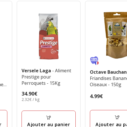
Versele Laga
- Aliment
Octave Baucha
Prestige pour
Friandises Banan
Perroquets - 15Kg
e -
Oiseaux - 150g
Prix
34.90€
Prix
4.99€
2.32€
2.32€ / kg
34.90€
4.99€
par
Kg
r
Ajouter au p
Ajouter au panier