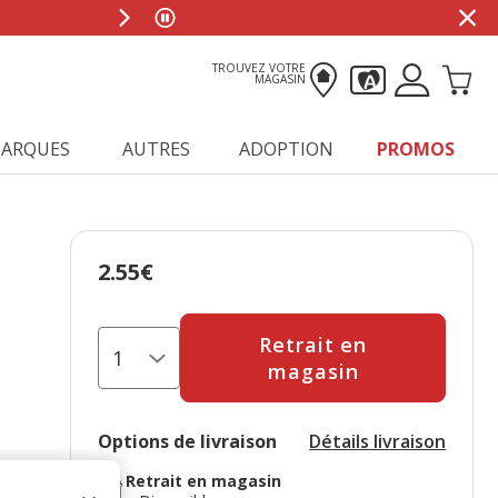
TROUVEZ VOTRE
MAGASIN
ARQUES
AUTRES
ADOPTION
PROMOS
2.55€
Prix 2.55€
Retrait en
magasin
Options de livraison
Détails livraison
Retrait en magasin