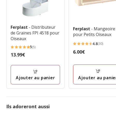
Ferplast
- Distributeur
Ferplast
- Mangeoire
de Graines FPI 4518 pour
pour Petits Oiseaux
Oiseaux
4.8
(30)
4.8
5
(5)
5
Prix
6.00€
étoiles
Prix
13.99€
étoiles
6.00€
avec
13.99€
avec
30
5
avis
avis
Ajouter au panie
Ajouter au panier
Ils adoreront aussi