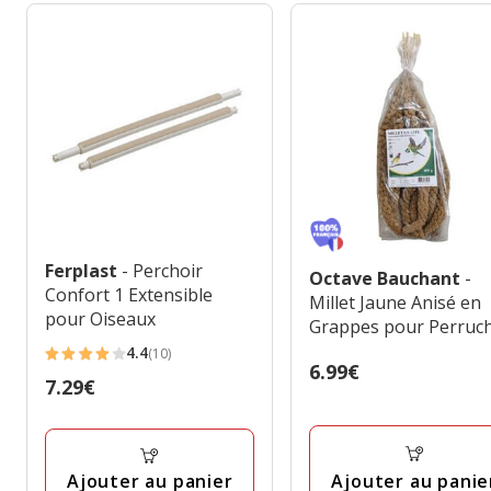
Ferplast
- Perchoir
Octave Bauchant
-
Confort 1 Extensible
Millet Jaune Anisé en
pour Oiseaux
Grappes pour Perruch
400g
4.4
(10)
4.4
Prix
6.99€
Prix
7.29€
étoiles
6.99€
7.29€
avec
10
avis
Ajouter au panie
Ajouter au panier