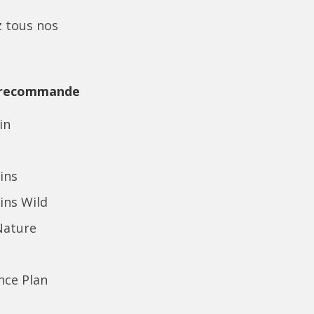
 tous nos
 recommande
in
ins
ins Wild
Nature
ence Plan