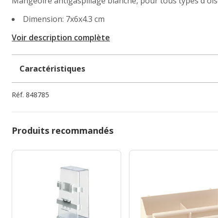
Mangeoire antigaspillage blanche, pour tous types d'ois
Dimension: 7x6x4.3 cm
Voir description complète
Caractéristiques
Réf.
848785
Produits recommandés