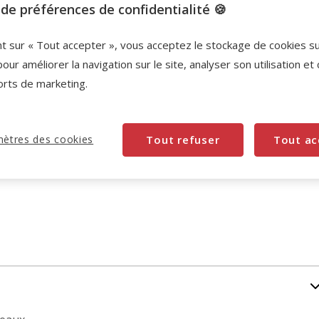
de préférences de confidentialité 🍪
Promotion disponible
-10% sur votre première commande* avec votre
nt sur « Tout accepter », vous acceptez le stockage de cookies s
Carte Animalis. Offre non cumulable aux autres
pour améliorer la navigation sur le site, analyser son utilisation et
promotions en cours.
Voir conditions
orts de marketing.
Code:
WELCOME10
Copier
ètres des cookies
Tout refuser
Tout ac