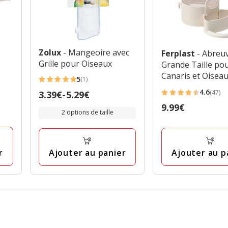
Zolux
- Mangeoire avec
Ferplast
- Abreu
Grille pour Oiseaux
Grande Taille po
Canaris et Oisea
5
(1)
5
Exotiques
4.6
(47)
Prix
3.39€
-
5.29€
étoiles
4.6
de
Prix
9.99€
avec
étoiles
2 options de taille
3.39€
9.99€
1
avec
à
avis
47
5.29€
avis
r
Ajouter au p
Ajouter au panier