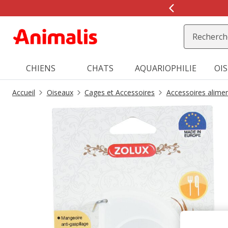
2
de
2,
message,
CHIENS
CHATS
AQUARIOPHILIE
OI
Accueil
Oiseaux
Cages et Accessoires
Accessoires alimen