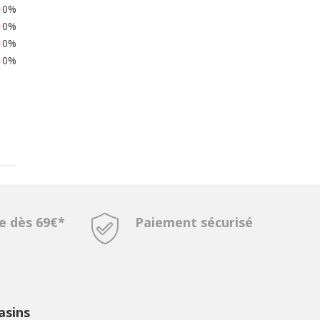
0%
0%
0%
0%
te dès 69€*
Paiement sécurisé
sins