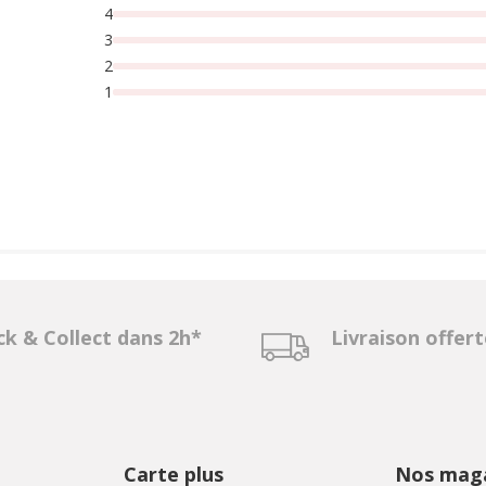
4
3
2
1
ck & Collect dans 2h*
Livraison offer
Carte plus
Nos maga