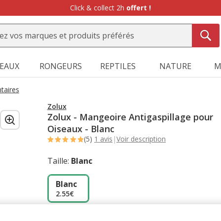
Click & collect 2h
offert !
SEAUX
RONGEURS
REPTILES
NATURE
M
taires
Zolux
Zolux - Mangeoire Antigaspillage pour
Oiseaux - Blanc
(5)
1 avis
|
Voir description
Taille:
Blanc
Blanc
2.55€