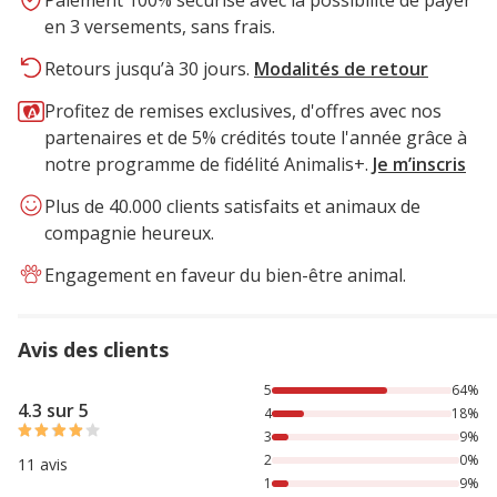
Paiement 100% sécurisé avec la possibilité de payer
en 3 versements, sans frais.
Retours jusqu’à 30 jours.
Modalités de retour
Profitez de remises exclusives, d'offres avec nos
partenaires et de 5% crédités toute l'année grâce à
notre programme de fidélité Animalis+.
Je m’inscris
Plus de 40.000 clients satisfaits et animaux de
compagnie heureux.
Engagement en faveur du bien-être animal.
Avis des clients
64% des personnes lont noté avec {1} étoiles, 18% des per
5
64%
4.3 sur 5
4
18%
3
9%
2
0%
11 avis
1
9%