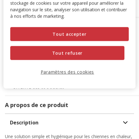
Ajouter au panier
stockage de cookies sur votre appareil pour améliorer la
navigation sur le site, analyser son utilisation et contribuer
à nos efforts de marketing.
Options de livraison
Détails livraison
Tout accepter
Retrait en magasin
Disponible
Voir la disponibilité en magasin
Tout refuser
Retrait dans 2h
OFFERT
Livraison dans 72h offert dès 69€ d'achat
Livraison à domicile
Paramètres des cookies
Disponible
Expédition sous 24h ouvrées
OFFERTE
dès 69€ d’achat
A propos de ce produit
Description
Une solution simple et hygiénique pour les chiennes en chaleur,