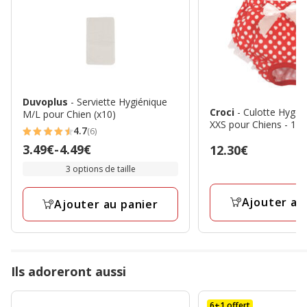
Duvoplus
- Serviette Hygiénique
Croci
- Culotte Hygén
M/L pour Chien (x10)
XXS pour Chiens - 15
4.7
(6)
4.7
Prix
3.49€
-
4.49€
Prix
12.30€
étoiles
de
12.30€
3 options de taille
avec
3.49€
6
à
Ajouter au
avis
Ajouter au panier
4.49€
Ils adoreront aussi
6+1 offert