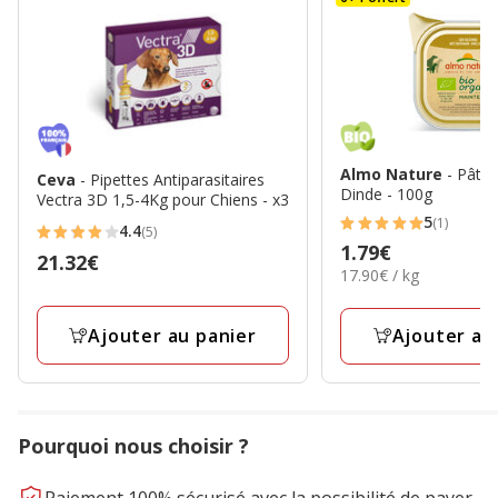
Almo Nature
- Pâté
Ceva
- Pipettes Antiparasitaires
Dinde - 100g
Vectra 3D 1,5-4Kg pour Chiens - x3
5
(1)
4.4
5
(5)
4.4
Prix
1.79€
étoiles
Prix
21.32€
étoiles
17.90€
17.90€ / kg
1.79€
avec
21.32€
par
avec
1
Kg
5
Ajouter au panier
Ajouter au
avis
avis
Pourquoi nous choisir ?