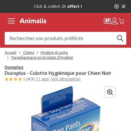
2
Click & collect 2h
offert !
de
2,
message,
Accueil
Chiens
Hygiène et soins
Parapharmacie et produits d'hygiène
Duvoplus
Duvoplus - Culotte Hygiénique pour Chien Noir
(4.3)
11 avis
|
Voir description