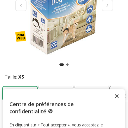
Taille:
XS
XS
S
M
L
10.99€
10.99€
11.99€
12.99€
Centre de préférences de
10.99€
confidentialité 🍪
Prix 10.99€
En cliquant sur « Tout accepter », vous acceptez le