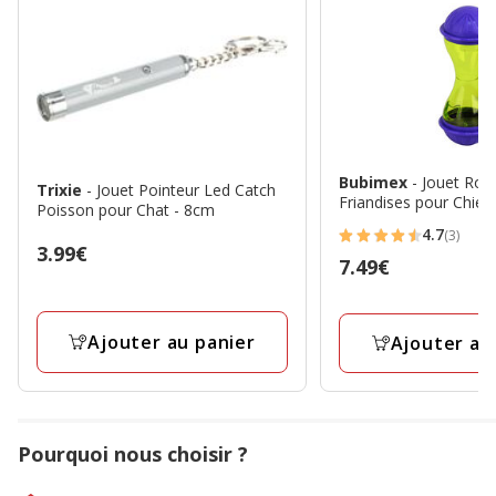
Bubimex
- Jouet Rou
Trixie
- Jouet Pointeur Led Catch
Friandises pour Chien
Poisson pour Chat - 8cm
4.7
(3)
4.7
Prix
3.99€
Prix
7.49€
étoiles
3.99€
7.49€
avec
3
Ajouter au panier
Ajouter au
avis
Pourquoi nous choisir ?