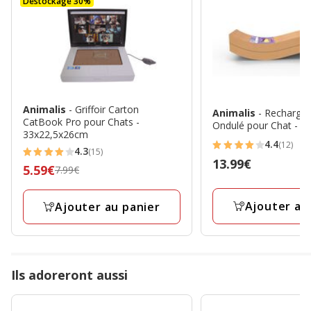
Destockage 30%
Animalis
- Griffoir Carton
Animalis
- Recharge G
CatBook Pro pour Chats -
Ondulé pour Chat - 
33x22,5x26cm
4.4
(12)
4.4
4.3
(15)
4.3
Prix
13.99€
étoiles
Prix
5.59€
7.99€
étoiles
13.99€
avec
précédent
avec
12
7.99€,
Ajouter au
Ajouter au panier
15
avis
prix
avis
final
5.59€
Ils adoreront aussi