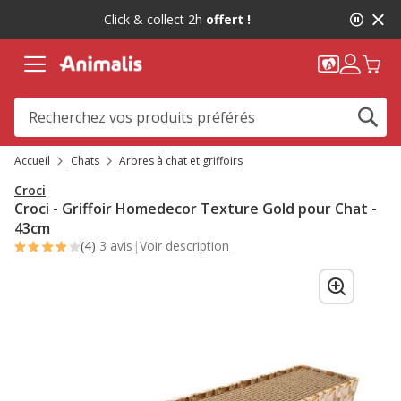
2
Click & collect 2h
offert !
de
2,
message,
Accueil
Chats
Arbres à chat et griffoirs
Croci
Croci - Griffoir Homedecor Texture Gold pour Chat -
43cm
(4)
3 avis
|
Voir description