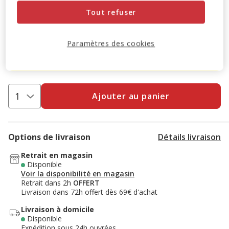
Tout refuser
-10% sur votre première commande* avec votre Carte
Animalis. Offre non cumulable aux autres promotions en
Paramètres des cookies
cours.
Voir conditions
Code:
WELCOME10
Copier
Ajouter au panier
Options de livraison
Détails livraison
Retrait en magasin
Disponible
Voir la disponibilité en magasin
Retrait dans 2h
OFFERT
Livraison dans 72h offert dès 69€ d'achat
Livraison à domicile
Disponible
Expédition sous 24h ouvrées