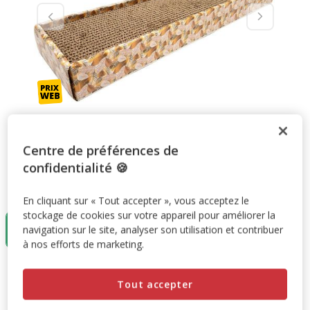
Centre de préférences de
confidentialité 🍪
Taille:
43cm
En cliquant sur « Tout accepter », vous acceptez le
stockage de cookies sur votre appareil pour améliorer la
43cm
navigation sur le site, analyser son utilisation et contribuer
6.00€
à nos efforts de marketing.
6.00€
Prix 6.00€
Tout accepter
Promotion disponible