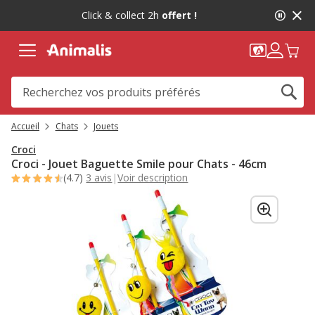
2
Click & collect 2h
offert !
de
2,
message,
Accueil
Chats
Jouets
Croci
Croci - Jouet Baguette Smile pour Chats - 46cm
(4.7)
3 avis
|
Voir description