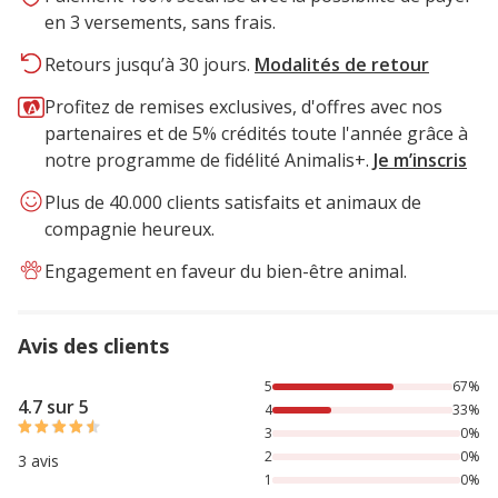
en 3 versements, sans frais.
Retours jusqu’à 30 jours.
Modalités de retour
Profitez de remises exclusives, d'offres avec nos
partenaires et de 5% crédités toute l'année grâce à
notre programme de fidélité Animalis+.
Je m’inscris
Plus de 40.000 clients satisfaits et animaux de
compagnie heureux.
Engagement en faveur du bien-être animal.
Avis des clients
67% des personnes lont noté avec {1} étoiles, 33% des per
5
67%
4.7 sur 5
4
33%
3
0%
2
0%
3 avis
1
0%