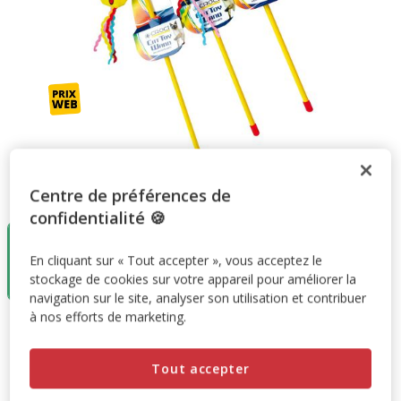
Taille:
46cm
Centre de préférences de
confidentialité 🍪
Destockage
50%
46cm
En cliquant sur « Tout accepter », vous acceptez le
3.68€
stockage de cookies sur votre appareil pour améliorer la
1.84€
navigation sur le site, analyser son utilisation et contribuer
à nos efforts de marketing.
3.68€
-50%
Prix antérieur 3.68€, Vous économisez 50%, Prix final 1.84
1.84€
Tout accepter
Promotion disponible