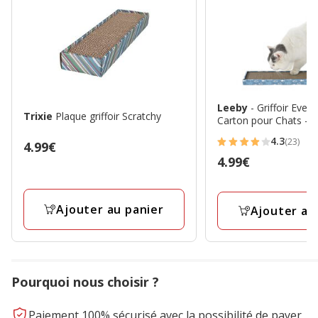
Leeby
- Griffoir Ever
Trixie
Plaque griffoir Scratchy
Carton pour Chats - 
4.3
(23)
Prix
4.99€
4.3
Prix
4.99€
4.99€
étoiles
4.99€
avec
23
Ajouter au panier
Ajouter au
avis
Pourquoi nous choisir ?
Paiement 100% sécurisé avec la possibilité de payer