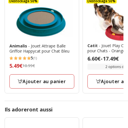
Destockage 50%
Destockage 50%
Catit
- Jouet Play Cir
Animalis
- Jouet Attrape Balle
pour Chats - Orange
Griffoir Happycat pour Chat Bleu
Prix
6.60€
-
17.49€
5
(1)
5
de
Prix
5.49€
10.99€
2 options de t
étoiles
6.60€
précédent
avec
à
10.99€,
Ajouter au panier
Ajouter au
1
17.49€
prix
avis
final
5.49€
Ils adoreront aussi