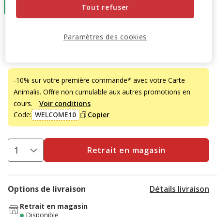
43.99€
27.49€
18.49€
Tout refuser
43.99€
Prix 43.99€
Paramètres des cookies
Promotion disponible
-10% sur votre première commande* avec votre Carte
Animalis. Offre non cumulable aux autres promotions en
cours.
Voir conditions
Code:
WELCOME10
Copier
Retrait en magasin
Options de livraison
Détails livraison
Retrait en magasin
Disponible