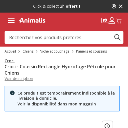
2
Click & collect 2h
offert !
de
2,
message,
Accueil
Chiens
Niche et couchage
Paniers et coussins
Croci
Croci - Coussin Rectangle Hydrofuge Pétrole pour
Chiens
Voir description
Ce produit est temporairement indisponible à la
livraison à domicile.
Voir la disponibilité dans mon magasin