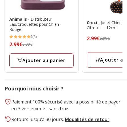
Animalis
- Distributeur
Croci
- Jouet Chien N
Eau/Croquettes pour Chien -
Citrouille - 12cm
Rouge
5
(3)
Prix
2.99€
5.99€
5
Prix
2.99€
5.99€
précédent
étoiles
précédent
5.99€,
avec
5.99€,
prix
Ajouter au
3
Ajouter au panier
prix
final
avis
final
2.99€
2.99€
Pourquoi nous choisir ?
Paiement 100% sécurisé avec la possibilité de payer
en 3 versements, sans frais.
Retours jusqu’à 30 jours.
Modalités de retour