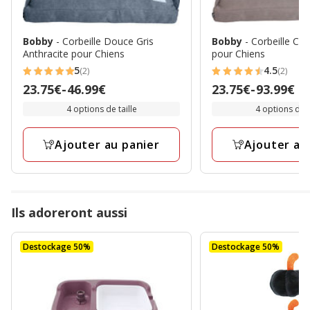
Bobby
- Corbeille Douce Gris
Bobby
- Corbeille Co
Anthracite pour Chiens
pour Chiens
5
4.5
(2)
(2)
5
4.5
Prix
23.75€
-
46.99€
Prix
23.75€
-
93.99€
étoiles
étoiles
de
de
4 options de taille
4 options de t
avec
avec
23.75€
23.75€
2
2
à
à
avis
avis
Ajouter au panier
Ajouter au
46.99€
93.99€
Ils adoreront aussi
Destockage 50%
Destockage 50%