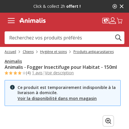
2
Click & collect 2h
offert !
de
2,
message,
Accueil
Chiens
Hygiène et soins
Produits antiparasitaires
Animalis
Animalis - Fogger Insectifuge pour Habitat - 150ml
(4)
1 avis
|
Voir description
Ce produit est temporairement indisponible à la
livraison à domicile.
Voir la disponibilité dans mon magasin