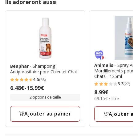
Ils adoreront aussi
Animalis
- Spray Anti
Beaphar
- Shampoing
Mordillements pour C
Antiparasitaire pour Chien et Chat
Chats - 125ml
4.5
(68)
4.5
3.3
(27)
3.3
Prix
6.48€
-
15.99€
étoiles
Prix
8.99€
étoiles
de
avec
2 options de taille
69.15€
69.15€ / litre
8.99€
avec
6.48€
par
68
27
Litre
à
avis
Ajouter au panier
Ajouter au
avis
15.99€