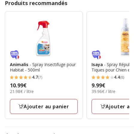
Produits recommandés
Animalis
- Spray Insectifuge pour
Isaya
- Spray Répulsi
Habitat - 500ml
Tiques pour Chien et 
4.7
4.4
(7)
(8)
4.7
4.4
Prix
10.99€
Prix
9.99€
étoiles
étoiles
21.98€
39.96€
21.98€ / litre
39.96€ / litre
10.99€
9.99€
avec
avec
par
par
7
8
Litre
Litre
Ajouter au panier
Ajouter au
avis
avis