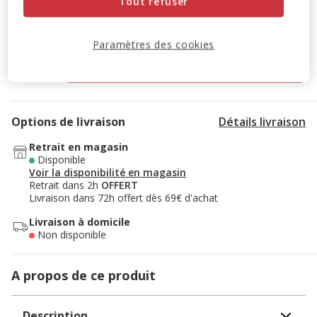
Tout refuser
9.99€
Prix 9.99€, 66.60 EUR par litre
(66.60€ / litre)
Paramètres des cookies
Retrait en magasin
Options de livraison
Détails livraison
Retrait en magasin
Disponible
Voir la disponibilité en magasin
Retrait dans 2h
OFFERT
Livraison dans 72h offert dès 69€ d'achat
Livraison à domicile
Non disponible
A propos de ce produit
Description