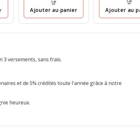
avis
avis
Ajouter au p
Ajouter au panier
r
n 3 versements, sans frais.
enaires et de 5% crédités toute l'année grâce à notre
gnie heureux.