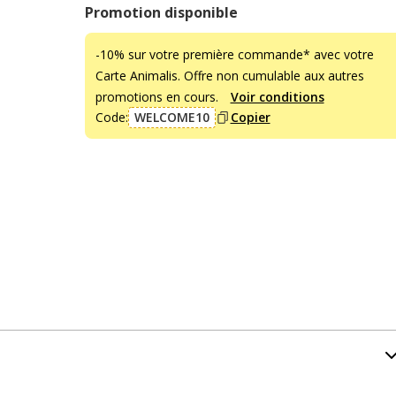
Promotion disponible
-10% sur votre première commande* avec votre
Carte Animalis. Offre non cumulable aux autres
promotions en cours.
Voir conditions
Code:
WELCOME10
Copier