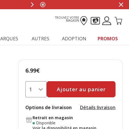
TROUVEZ VOTRE
MAGASIN
ARQUES
AUTRES
ADOPTION
PROMOS
6.99€
Prix 6.99€
Ajouter au panier
Options de livraison
Détails livraison
Retrait en magasin
Disponible
Voir la disponibilité en magasin