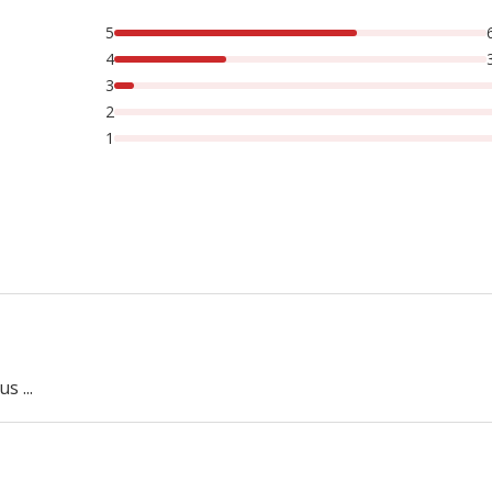
5
rsonnes lont noté avec {1} étoiles, 5% des personnes lont no
4
3
2
1
 ...