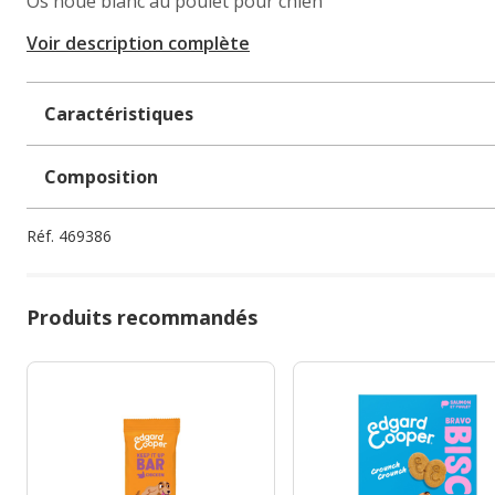
Os noué blanc au poulet pour chien
Voir description complète
Caractéristiques
Composition
Réf.
469386
Produits recommandés