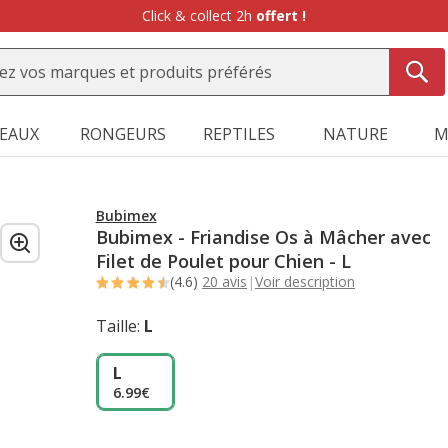
SEAUX
RONGEURS
REPTILES
NATURE
M
Bubimex
Bubimex - Friandise Os à Mâcher avec
Filet de Poulet pour Chien - L
(4.6)
20 avis
|
Voir description
Taille:
L
L
6.99€