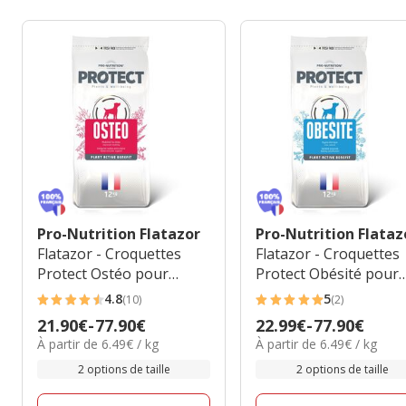
Pro-Nutrition Flatazor
Pro-Nutrition Flataz
Flatazor - Croquettes
Flatazor - Croquettes
Protect Ostéo pour
Protect Obésité pour
Chien
Chien
4.8
5
(10)
(2)
4.8
5
Prix
21.90€
-
77.90€
Prix
22.99€
-
77.90€
étoiles
étoiles
6.49€
6.49€
À partir de 6.49€ / kg
À partir de 6.49€ / kg
de
de
avec
avec
par
par
21.90€
22.99€
2 options de taille
2 options de taille
10
2
Kg
Kg
à
à
avis
avis