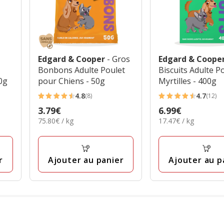
Edgard & Cooper
- Gros
Edgard & Coope
Bonbons Adulte Poulet
Biscuits Adulte 
0g
pour Chiens - 50g
Myrtilles - 400g
4.8
4.7
(8)
(12)
4.8
4.7
Prix
3.79€
Prix
6.99€
étoiles
étoiles
75.80€
17.47€
75.80€ / kg
17.47€ / kg
3.79€
6.99€
avec
avec
par
par
8
12
Kg
Kg
avis
avis
r
Ajouter au panier
Ajouter au p