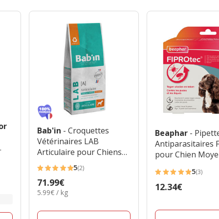
or
Bab'in
- Croquettes
Beaphar
- Pipett
Vétérinaires LAB
Antiparasitaires 
Articulaire pour Chiens
pour Chien Moye
Medium & Maxi - 12kg
5
(2)
5
5
(3)
5
Prix
71.99€
étoiles
Prix
12.34€
étoiles
5.99€
5.99€ / kg
71.99€
avec
12.34€
avec
par
2
Kg
3