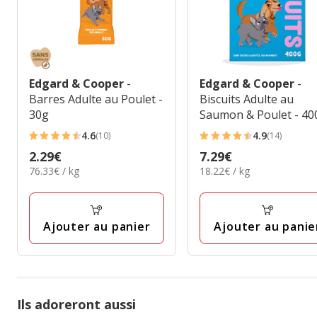
Edgard & Cooper
-
Edgard & Cooper
-
Barres Adulte au Poulet -
Biscuits Adulte au
30g
Saumon & Poulet - 40
4.6
4.9
(10)
(14)
4.6
4.9
Prix
2.29€
Prix
7.29€
étoiles
étoiles
76.33€
18.22€
76.33€ / kg
18.22€ / kg
2.29€
7.29€
avec
avec
par
par
10
14
Kg
Kg
avis
avis
Ajouter au panier
Ajouter au panie
Ils adoreront aussi