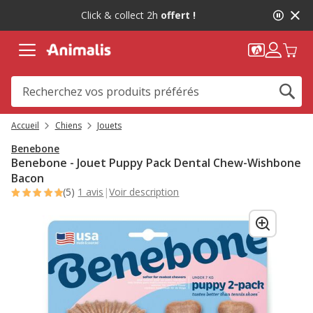
2
Click & collect 2h
offert !
de
2,
message,
Accueil
Chiens
Jouets
Benebone
Benebone - Jouet Puppy Pack Dental Chew-Wishbone
Bacon
(5)
1 avis
|
Voir description