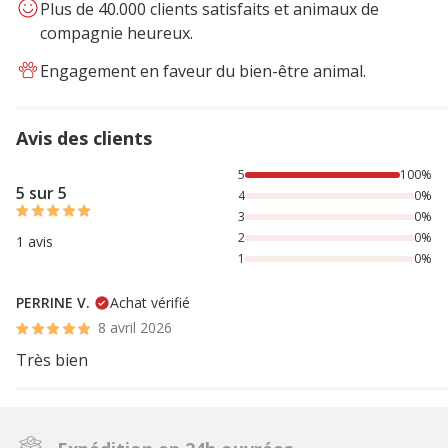
Plus de 40.000 clients satisfaits et animaux de
compagnie heureux.
Engagement en faveur du bien-être animal.
Avis des clients
100% des personnes lont noté avec {1} étoiles,
5
100%
5 sur 5
4
0%
3
0%
2
0%
1 avis
1
0%
PERRINE V.
Achat vérifié
8 avril 2026
Très bien