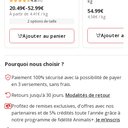
4.8
(93)
Kg
4.8
Prix
20.49€
-
52.99€
étoiles
Prix
54.99€
4.41€
À partir de 4.41€ / kg
de
4.58€
avec
4.58€ / kg
54.99€
par
20.49€
2 options de taille
par
93
Kg
Kg
à
avis
52.99€
Ajouter au
Ajouter au panier
Pourquoi nous choisir ?
Paiement 100% sécurisé avec la possibilité de payer
en 3 versements, sans frais.
Retours jusqu’à 30 jours.
Modalités de retour
Profitez de remises exclusives, d'offres avec nos
partenaires et de 5% crédités toute l'année grâce à
notre programme de fidélité Animalis+.
Je m’inscris