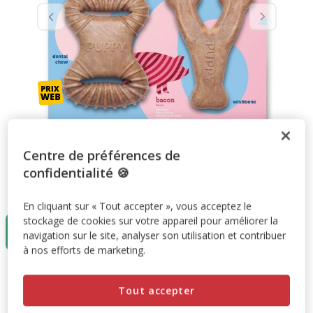
Centre de préférences de
confidentialité 🍪
Taille:
1 unité
En cliquant sur « Tout accepter », vous acceptez le
stockage de cookies sur votre appareil pour améliorer la
1 unité
navigation sur le site, analyser son utilisation et contribuer
15.29€
à nos efforts de marketing.
15.29€
Prix 15.29€
Tout accepter
Promotion disponible