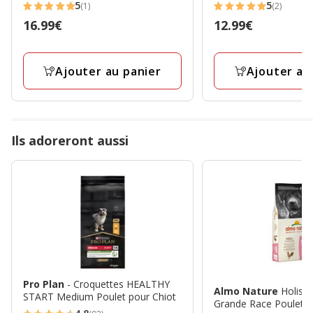
5
5
(1)
(2)
5
5
Prix
16.99€
Prix
12.99€
étoiles
étoiles
16.99€
12.99€
avec
avec
1
2
Ajouter au panier
Ajouter au
avis
avis
Ils adoreront aussi
Pro Plan
- Croquettes HEALTHY
Almo Nature
Holisti
START Medium Poulet pour Chiot
Grande Race Poulet Fr