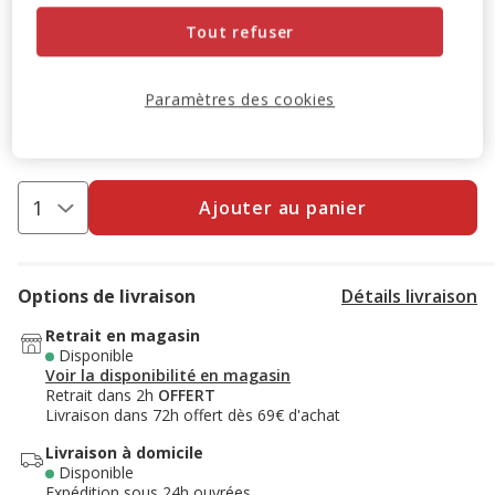
Tout refuser
-10% sur votre première commande* avec votre Carte
Animalis. Offre non cumulable aux autres promotions en
Paramètres des cookies
cours.
Voir conditions
Code:
WELCOME10
Copier
Ajouter au panier
Options de livraison
Détails livraison
Retrait en magasin
Disponible
Voir la disponibilité en magasin
Retrait dans 2h
OFFERT
Livraison dans 72h offert dès 69€ d'achat
Livraison à domicile
Disponible
Expédition sous 24h ouvrées