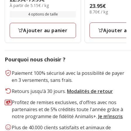
4.7
étoiles
5.15€
Prix
23.95€
À partir de 5.15€ / kg
de
étoiles
avec
par
8.70€
8.70€ / kg
23.95€
22.99€
4 options de taille
avec
22
Kg
par
à
20
avis
Kg
79.99€
avis
Ajouter au
Ajouter au panier
Pourquoi nous choisir ?
Paiement 100% sécurisé avec la possibilité de payer
en 3 versements, sans frais.
Retours jusqu’à 30 jours.
Modalités de retour
Profitez de remises exclusives, d'offres avec nos
partenaires et de 5% crédités toute l'année grâce à
notre programme de fidélité Animalis+.
Je m’inscris
Plus de 40.000 clients satisfaits et animaux de