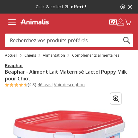
2
Click & collect 2h
offert !
de
2,
message,
Accueil
Chiens
Alimentation
Compléments alimentaires
Beaphar
Beaphar - Aliment Lait Maternisé Lactol Puppy Milk
pour Chiot
(4.8)
46 avis
|
Voir description