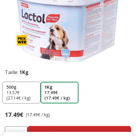
Taille:
1Kg
500g
1Kg
13.57€
17.49€
(27.14€ / kg)
(17.49€ / kg)
17.49€
Prix 17.49€, 17.49 EUR par kg
(17.49€ / kg)
Ajouter au panier