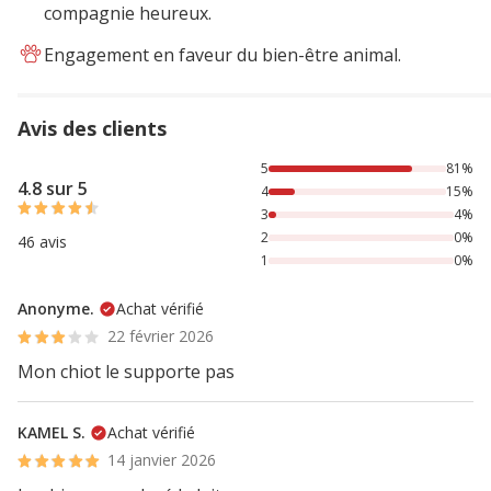
compagnie heureux.
Engagement en faveur du bien-être animal.
Avis des clients
81% des personnes lont noté avec {1} étoiles, 15% des per
5
81%
4.8 sur 5
4
15%
3
4%
2
0%
46 avis
1
0%
Anonyme.
Achat vérifié
22 février 2026
Mon chiot le supporte pas
KAMEL S.
Achat vérifié
14 janvier 2026