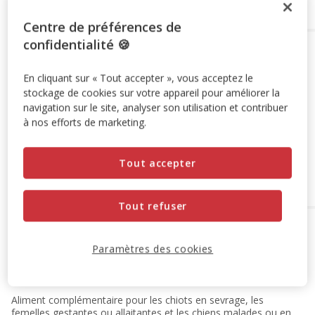
Centre de préférences de
confidentialité 🍪
Options de livraison
Détails livraison
Retrait en magasin
En cliquant sur « Tout accepter », vous acceptez le
Disponible
stockage de cookies sur votre appareil pour améliorer la
Voir la disponibilité en magasin
navigation sur le site, analyser son utilisation et contribuer
Retrait dans 2h
OFFERT
à nos efforts de marketing.
Livraison dans 72h offert dès 69€ d'achat
Livraison à domicile
Tout accepter
Disponible
Expédition sous 24h ouvrées
OFFERTE
dès 69€ d’achat
Tout refuser
A propos de ce produit
Paramètres des cookies
Description
Aliment complémentaire pour les chiots en sevrage, les
femelles gestantes ou allaitantes et les chiens malades ou en