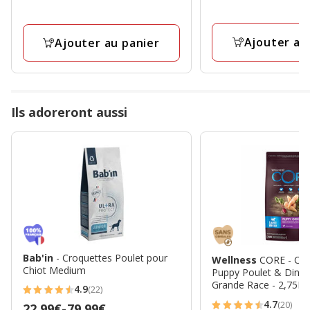
14.00€
16.75€
Ajouter au
Ajouter au panier
Ils adoreront aussi
Bab'in
- Croquettes Poulet pour
Wellness
CORE - Cro
Chiot Medium
Puppy Poulet & Dinde
Grande Race - 2,75Kg
4.9
(22)
4.9
4.7
(20)
Prix
22.99€
-
79.99€