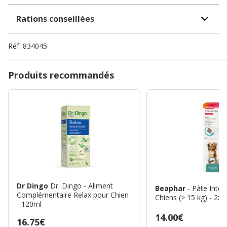
Rations conseillées
Réf.
834045
Produits recommandés
Dr Dingo
Dr. Dingo - Aliment
Beaphar
- Pâte Inte
Complémentaire Relax pour Chien
Chiens (> 15 kg) - 2x 
- 120ml
Prix
14.00€
Prix
16.75€