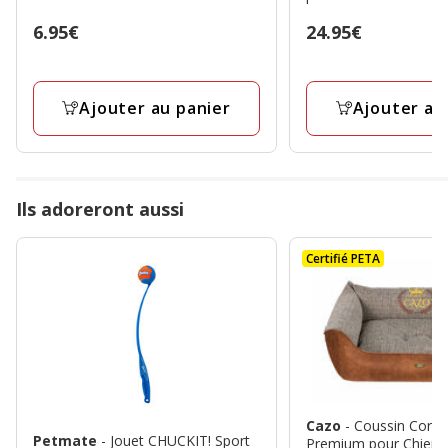
Prix
6.95€
Prix
24.95€
6.95€
24.95€
Ajouter au panier
Ajouter au
Ils adoreront aussi
Certifié PETA
Cazo
- Coussin Corbei
Petmate
- Jouet CHUCKIT! Sport
Premium pour Chien