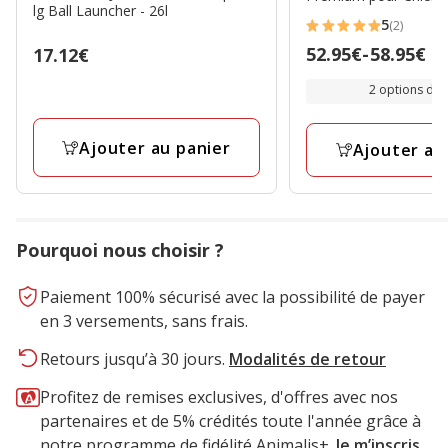
lg Ball Launcher - 26l
5
(2)
5
Prix
52.95€
-
58.95€
Prix
17.12€
étoiles
de
17.12€
avec
2 options de t
52.95€
2
à
avis
Ajouter au panier
58.95€
Ajouter au
Pourquoi nous choisir ?
Paiement 100% sécurisé avec la possibilité de payer
en 3 versements, sans frais.
Retours jusqu’à 30 jours.
Modalités de retour
Profitez de remises exclusives, d'offres avec nos
partenaires et de 5% crédités toute l'année grâce à
notre programme de fidélité Animalis+.
Je m’inscris