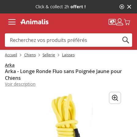
2
Click & collect 2h
offert !
de
2,
message,
Accueil
Chiens
Sellerie
Laisses
Arka
Arka - Longe Ronde Fluo sans Poignée Jaune pour
Chiens
Voir description