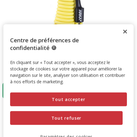
Centre de préférences de
confidentialité 🍪
En cliquant sur « Tout accepter », vous acceptez le
stockage de cookies sur votre appareil pour améliorer la
Taille:
5m
navigation sur le site, analyser son utilisation et contribuer
à nos efforts de marketing.
5m
10m
33.50€
50.50€
Tout accepter
33.50€
Prix 33.50€
Tout refuser
Ajouter au panier
Paramètres des cookies