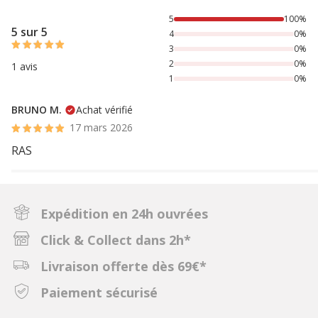
100% des personnes lont noté avec {1} étoiles,
5
100%
5 sur 5
4
0%
3
0%
2
0%
1 avis
1
0%
BRUNO M.
Achat vérifié
17 mars 2026
RAS
Expédition en 24h ouvrées
Click & Collect dans 2h*
Livraison offerte dès 69€*
Paiement sécurisé