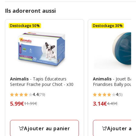
Ils adoreront aussi
Destockage 50%
Destockage 30%
Animalis
- Tapis Éducateurs
Animalis
- Jouet Ball
Senteur Fraiche pour Chiot - x30
Friandises Bally pour
4.4
4
(79)
(5)
4.4
4
Prix
5.99€
Prix
3.14€
11.99€
4.49€
étoiles
étoiles
précédent
précédent
avec
avec
11.99€,
4.49€,
79
5
prix
prix
avis
avis
Ajouter au panier
Ajouter au
final
final