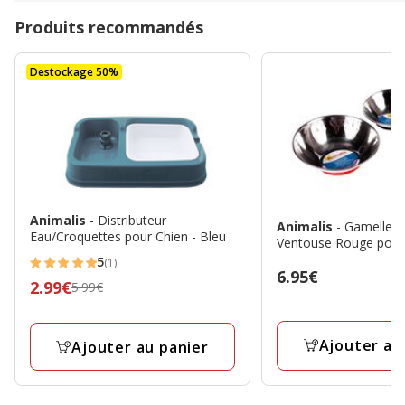
Produits recommandés
Destockage 50%
Animalis
- Distributeur
Animalis
- Gamelle 
Eau/Croquettes pour Chien - Bleu
Ventouse Rouge pour 
5
(1)
5
Prix
6.95€
Prix
2.99€
5.99€
étoiles
6.95€
précédent
avec
5.99€,
1
Ajouter au
Ajouter au panier
prix
avis
final
2.99€