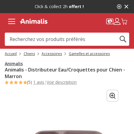
2
Click & collect 2h
offert !
de
2,
message,
Accueil
Chiens
Accessoires
Gamelles et accessoires
Animalis
Animalis - Distributeur Eau/Croquettes pour Chien -
Marron
(5)
1 avis
|
Voir description