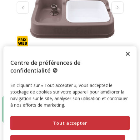
Centre de préférences de
confidentialité 🍪
Taille:
Marron
En cliquant sur « Tout accepter », vous acceptez le
stockage de cookies sur votre appareil pour améliorer la
Destockage
navigation sur le site, analyser son utilisation et contribuer
50%
à nos efforts de marketing.
Marron
5.99€
2.99€
Tout accepter
5.99€
-50%
Prix antérieur 5.99€, Vous économisez 50%, Prix final 2.99