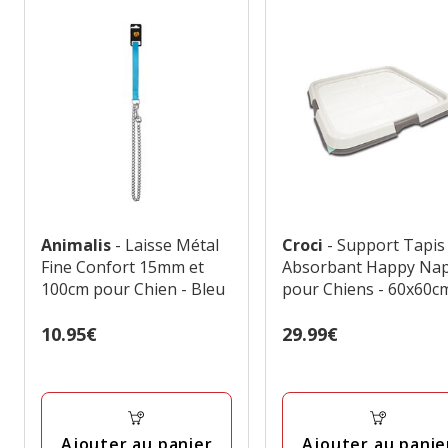
Animalis
- Laisse Métal
Croci
- Support Tapis
Fine Confort 15mm et
Absorbant Happy Na
100cm pour Chien - Bleu
pour Chiens - 60x60c
Prix
10.95€
Prix
29.99€
10.95€
29.99€
Ajouter au panier
Ajouter au panie