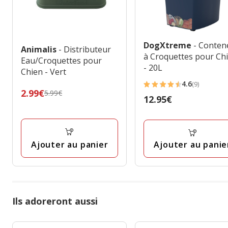
DogXtreme
- Conten
Animalis
- Distributeur
à Croquettes pour Ch
Eau/Croquettes pour
- 20L
Chien - Vert
4.6
(9)
4.6
Prix
2.99€
5.99€
Prix
12.95€
étoiles
précédent
12.95€
avec
5.99€,
9
prix
avis
final
Ajouter au panier
Ajouter au panie
2.99€
Ils adoreront aussi