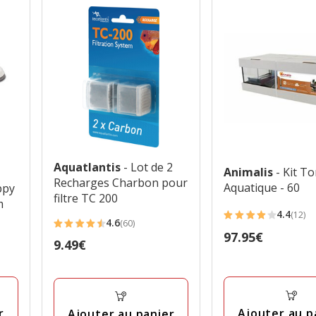
Aquatlantis
- Lot de 2
Animalis
- Kit T
Recharges Charbon pour
Aquatique - 60
ppy
filtre TC 200
m
4.4
(12)
4.4
4.6
(60)
4.6
Prix
97.95€
étoiles
Prix
9.49€
étoiles
97.95€
avec
9.49€
avec
12
60
avis
avis
r
Ajouter au p
Ajouter au panier