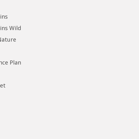
ins
ins Wild
Nature
ence Plan
et