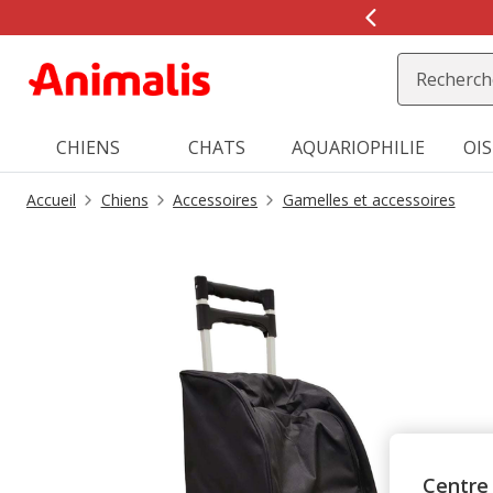
2
de
2,
message,
CHIENS
CHATS
AQUARIOPHILIE
OI
Accueil
Chiens
Accessoires
Gamelles et accessoires
Centre 