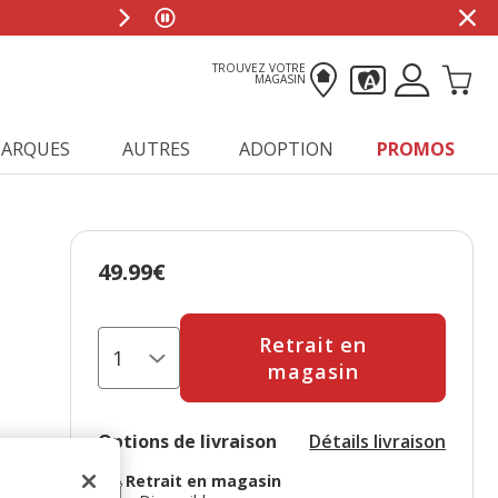
TROUVEZ VOTRE
MAGASIN
ARQUES
AUTRES
ADOPTION
PROMOS
49.99€
Prix 49.99€
Retrait en
magasin
Options de livraison
Détails livraison
Retrait en magasin