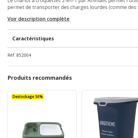
Le chariot à croquettes 2-en-1 par Animalis permet l'utili
permet de transporter des charges lourdes (comme des sa
Voir description complète
Caractéristiques
Réf.
852004
Produits recommandés
Destockage 50%