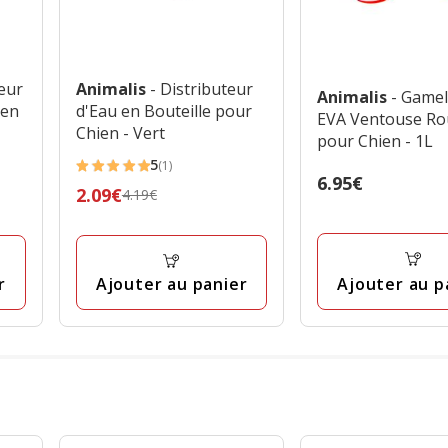
eur
Animalis
- Distributeur
Animalis
- Gamel
ien
d'Eau en Bouteille pour
EVA Ventouse R
Chien - Vert
pour Chien - 1L
5
(1)
5
Prix
6.95€
Prix
2.09€
4.19€
étoiles
6.95€
précédent
avec
4.19€,
1
prix
avis
Ajouter au p
r
Ajouter au panier
final
2.09€