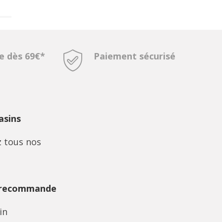
te dès 69€*
Paiement sécurisé
sins
 tous nos
 recommande
in