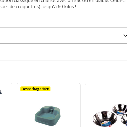
sation classique en chariot avec un sac ou en diable. Celui-ci
cs de croquettes) jusqu'à 60 kilos !
Destockage 50%