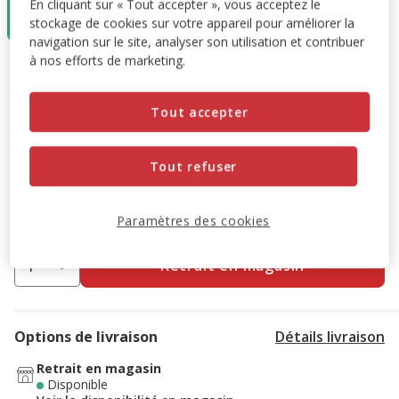
En cliquant sur « Tout accepter », vous acceptez le
1.99€
stockage de cookies sur votre appareil pour améliorer la
1.39€
navigation sur le site, analyser son utilisation et contribuer
à nos efforts de marketing.
1.99€
-30%
Prix antérieur 1.99€, Vous économisez 30%, Prix final 1.39
1.39€
Tout accepter
Promotion disponible
Tout refuser
Destockage 30%
: remise de 30% appliquée sur ce produit
Voir conditions
Paramètres des cookies
Retrait en magasin
Options de livraison
Détails livraison
Retrait en magasin
Disponible