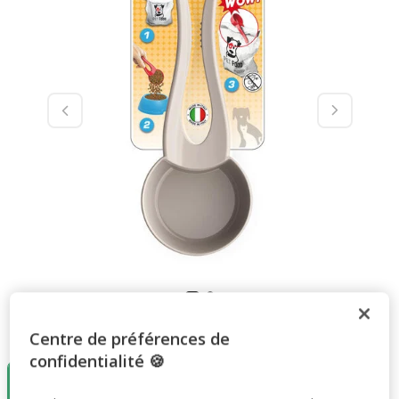
Taille:
25,5cm
Centre de préférences de
confidentialité 🍪
Destockage
30%
25,5cm