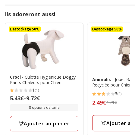
Ils adoreront aussi
Destockage 50%
Destockage 50%
Croci
- Culotte Hygiénique Doggy
Animalis
- Jouet Rat
Pants Chaleurs pour Chien
Recyclée pour Chiens
1
(1)
1
3
(3)
3
Prix
5.43€
-
9.72€
étoiles
Prix
2.49€
4.99€
étoiles
de
avec
8 options de taille
précédent
avec
5.43€
1
4.99€,
3
à
avis
Ajouter au
Ajouter au panier
prix
avis
9.72€
final