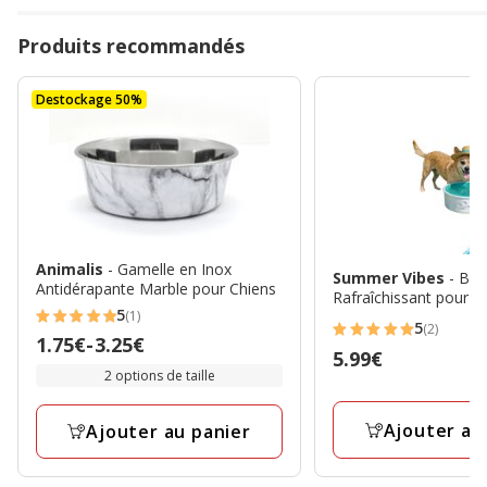
Produits recommandés
Destockage 50%
Animalis
- Gamelle en Inox
Summer Vibes
- Bol
Antidérapante Marble pour Chiens
Rafraîchissant pour C
5
(1)
5
5
(2)
5
Prix
1.75€
-
3.25€
étoiles
Prix
5.99€
étoiles
de
2 options de taille
avec
5.99€
avec
1.75€
1
2
à
Ajouter au
avis
Ajouter au panier
avis
3.25€