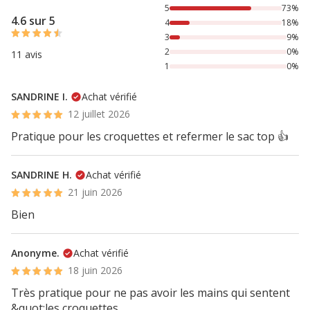
73% des personnes lont noté avec {1} étoiles, 18% des per
5
73%
4.6 sur 5
4
18%
3
9%
2
0%
11 avis
1
0%
SANDRINE I.
Achat vérifié
12 juillet 2026
Pratique pour les croquettes et refermer le sac top 👍
SANDRINE H.
Achat vérifié
21 juin 2026
Bien
Anonyme.
Achat vérifié
18 juin 2026
Très pratique pour ne pas avoir les mains qui sentent
&quot;les croquettes...