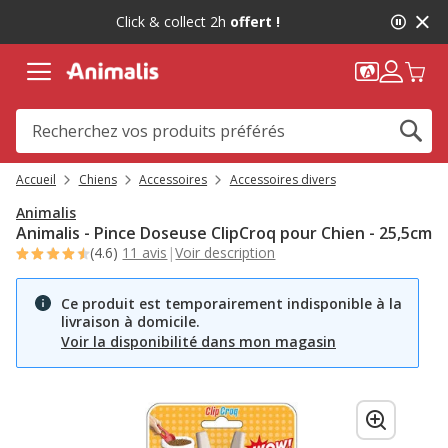
2
Click & collect 2h
offert !
de
2,
message,
Accueil
Chiens
Accessoires
Accessoires divers
Animalis
Animalis - Pince Doseuse ClipCroq pour Chien - 25,5cm
(4.6)
11 avis
|
Voir description
Ce produit est temporairement indisponible à la
livraison à domicile.
Voir la disponibilité dans mon magasin