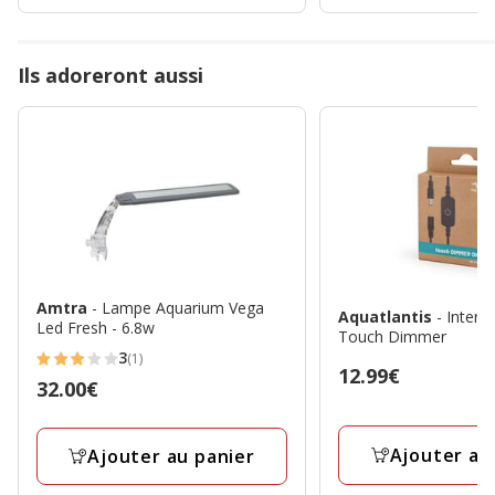
Ils adoreront aussi
Amtra
- Lampe Aquarium Vega
Aquatlantis
- Interr
Led Fresh - 6.8w
Touch Dimmer
3
(1)
3
Prix
12.99€
Prix
32.00€
étoiles
12.99€
32.00€
avec
1
Ajouter au
Ajouter au panier
avis