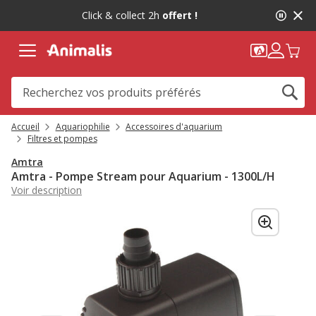
2
Click & collect 2h
offert !
de
2,
message,
Accueil
Aquariophilie
Accessoires d'aquarium
Filtres et pompes
Amtra
Amtra - Pompe Stream pour Aquarium - 1300L/H
Voir description