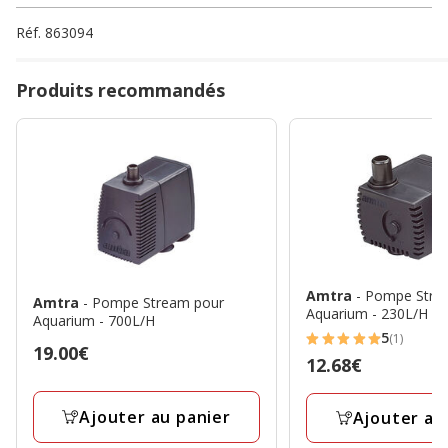
Réf.
863094
Produits recommandés
Amtra
- Pompe Stre
Amtra
- Pompe Stream pour
Aquarium - 230L/H
Aquarium - 700L/H
5
(1)
5
Prix
19.00€
Prix
12.68€
étoiles
19.00€
12.68€
avec
Ajouter au panier
Ajouter au
1
avis