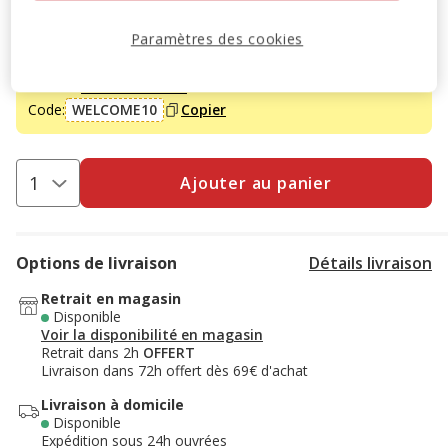
Paramètres des cookies
-10% sur votre première commande* avec votre Carte
Animalis. Offre non cumulable aux autres promotions en
cours.
Voir conditions
Code:
WELCOME10
Copier
Ajouter au panier
Options de livraison
Détails livraison
Retrait en magasin
Disponible
Voir la disponibilité en magasin
Retrait dans 2h
OFFERT
Livraison dans 72h offert dès 69€ d'achat
Livraison à domicile
Disponible
Expédition sous 24h ouvrées