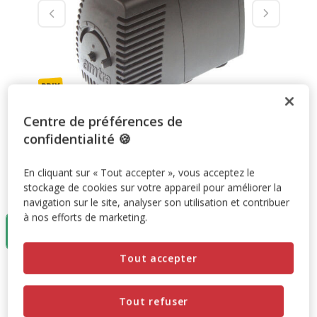
Centre de préférences de
confidentialité 🍪
En cliquant sur « Tout accepter », vous acceptez le
stockage de cookies sur votre appareil pour améliorer la
Taille:
1300L/H
navigation sur le site, analyser son utilisation et contribuer
à nos efforts de marketing.
1300L/H
24.99€
Tout accepter
24.99€
Prix 24.99€
Tout refuser
Promotion disponible