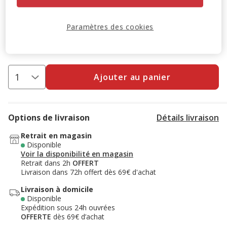
-10% sur votre première commande* avec votre Carte
Animalis. Offre non cumulable aux autres promotions en
Paramètres des cookies
cours.
Voir conditions
Code:
WELCOME10
Copier
Ajouter au panier
Options de livraison
Détails livraison
Retrait en magasin
Disponible
Voir la disponibilité en magasin
Retrait dans 2h
OFFERT
Livraison dans 72h offert dès 69€ d'achat
Livraison à domicile
Disponible
Expédition sous 24h ouvrées
OFFERTE
dès 69€ d’achat