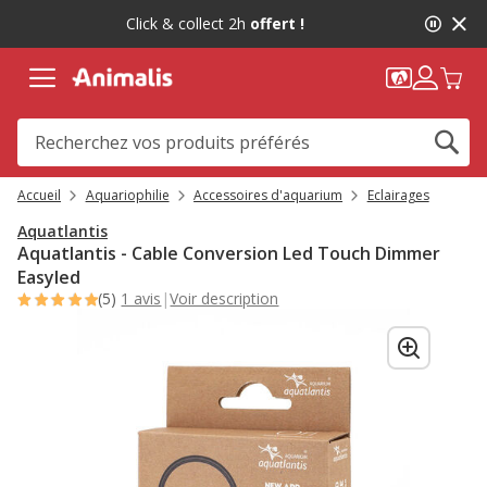
2
Click & collect 2h
offert !
de
2,
message,
Accueil
Aquariophilie
Accessoires d'aquarium
Eclairages
Aquatlantis
Aquatlantis - Cable Conversion Led Touch Dimmer
Easyled
(5)
1 avis
|
Voir description