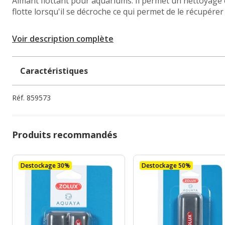
Aimant flottant pour aquariums. Il permet un nettoyage ef
flotte lorsqu'il se décroche ce qui permet de le récupérer
Voir description complète
Caractéristiques
Réf.
859573
Produits recommandés
Destockage 30%
Destockage 50%