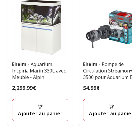
Eheim
- Aquarium
Eheim
- Pompe de
Incpiria Marin 330L avec
Circulation Streamon
Meuble - Alpin
3500 pour Aquarium 
de mer
Prix
2,299.99€
Prix
54.99€
2,299.99€
54.99€
Ajouter au panier
Ajouter au panie