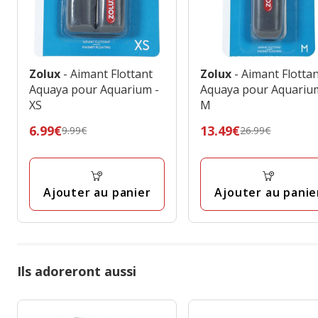
Zolux
- Aimant Flottant
Zolux
- Aimant Flotta
Aquaya pour Aquarium -
Aquaya pour Aquariu
XS
M
Prix
6.99€
Prix
13.49€
9.99€
26.99€
précédent
précédent
9.99€,
26.99€,
prix
prix
Ajouter au panier
Ajouter au panie
final
final
6.99€
13.49€
Ils adoreront aussi