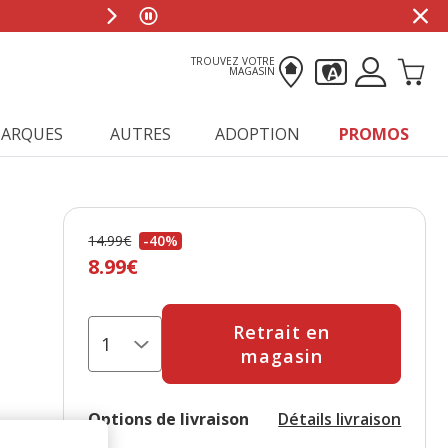
TROUVEZ VOTRE
MAGASIN
ARQUES
AUTRES
ADOPTION
PROMOS
14.99€
-40%
Prix antérieur 14.99€, Vous économisez 40%, Prix
8.99€
Retrait en
magasin
Options de livraison
Détails livraison