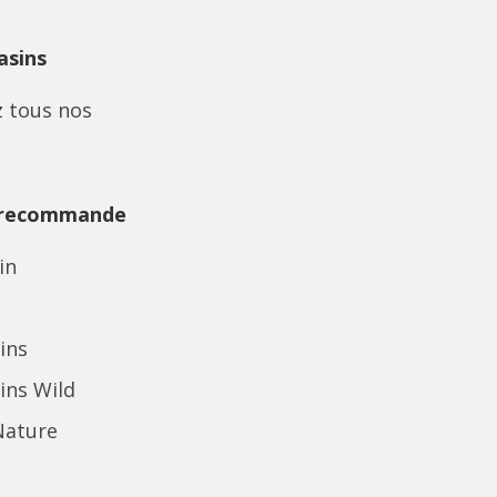
sins
 tous nos
 recommande
in
ins
ins Wild
Nature