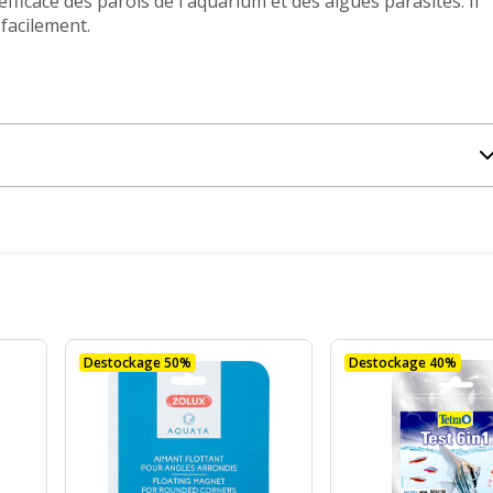
ficace des parois de l'aquarium et des algues parasites. Il
 facilement.
Destockage 50%
Destockage 40%