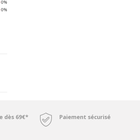
0%
0%
te dès 69€*
Paiement sécurisé