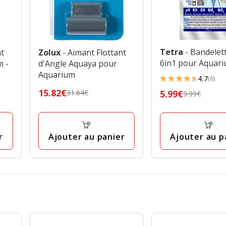
Tetra
- Bandelet
nt
Zolux
- Aimant Flottant
6in1 pour Aquari
m -
d'Angle Aquaya pour
Aquarium
4.7
(6)
4.7
Prix
15.82€
Prix
5.99€
31.64€
9.99€
étoiles
précédent
précédent
avec
31.64€,
9.99€,
6
prix
prix
avis
r
Ajouter au panier
Ajouter au p
final
final
15.82€
5.99€