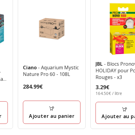
JBL
- Blocs Pron
Ciano
- Aquarium Mystic
HOLIDAY pour Po
+
Nature Pro 60 - 108L
Rouges - x3
Eau
Prix
284.99€
Prix
3.29€
284.99€
164.50€
164.50€ / litre
3.29€
par
Litre
Ajouter au panier
r
Ajouter au p