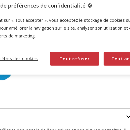
de préférences de confidentialité 🍪
Promotion disponible
nt sur « Tout accepter », vous acceptez le stockage de cookies s
Destockage 40%
: remise de 40% appliquée sur c
pour améliorer la navigation sur le site, analyser son utilisation et
produit
Voir conditions
orts de marketing.
ètres des cookies
Tout refuser
Tout ac