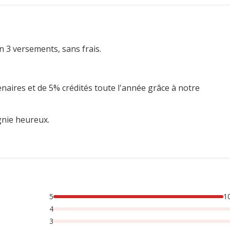
n 3 versements, sans frais.
enaires et de 5% crédités toute l'année grâce à notre
gnie heureux.
5
1
4
3