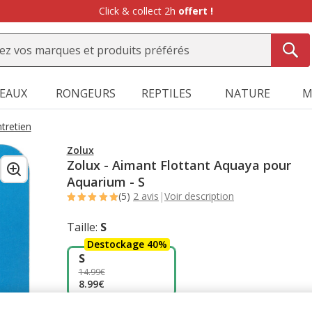
Click & collect 2h
offert !
SEAUX
RONGEURS
REPTILES
NATURE
M
ntretien
Zolux
Zolux - Aimant Flottant Aquaya pour
Aquarium - S
(5)
2 avis
|
Voir description
Taille:
S
Destockage 40%
S
14.99€
8.99€