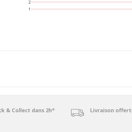
2
1
ck & Collect dans 2h*
Livraison offer