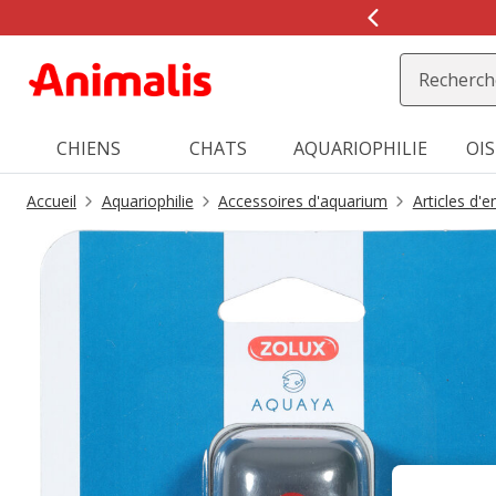
2
de
2,
message,
CHIENS
CHATS
AQUARIOPHILIE
OI
Accueil
Aquariophilie
Accessoires d'aquarium
Articles d'e