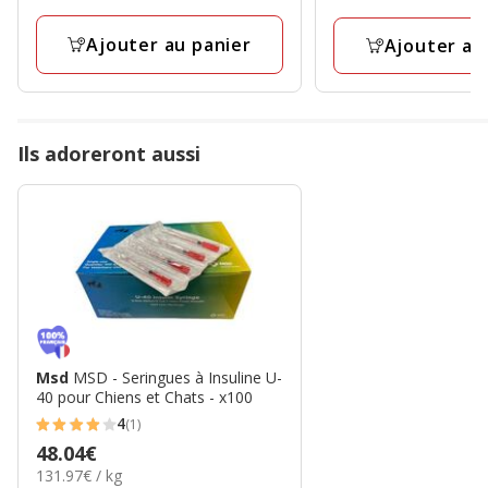
à
à
54.99€
Ajouter au panier
Ajouter au
30.50€
Ils adoreront aussi
Msd
MSD - Seringues à Insuline U-
40 pour Chiens et Chats - x100
4
(1)
4
Prix
48.04€
étoiles
131.97€
131.97€ / kg
48.04€
avec