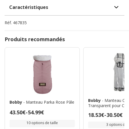
Caractéristiques
Réf.
467835
Produits recommandés
Bobby
- Manteau Cir
Bobby
- Manteau Parka Rose Pâle
Transparent pour Chi
Prix
43.50€
-
54.99€
Prix
18.53€
-
30.50€
de
de
10 options de taille
3 options de t
43.50€
18.53€