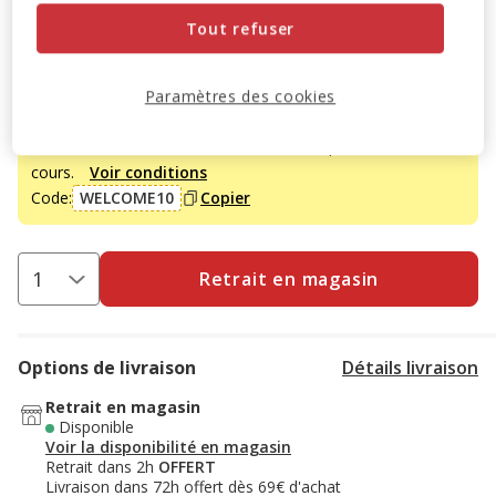
6.95€
Prix 6.95€
Tout refuser
Promotion disponible
Paramètres des cookies
-10% sur votre première commande* avec votre Carte
Animalis. Offre non cumulable aux autres promotions en
cours.
Voir conditions
Code:
WELCOME10
Copier
Retrait en magasin
Options de livraison
Détails livraison
Retrait en magasin
Disponible
Voir la disponibilité en magasin
Retrait dans 2h
OFFERT
Livraison dans 72h offert dès 69€ d'achat