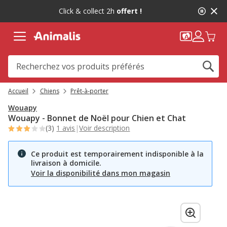
2
Click & collect 2h
offert !
de
2,
message,
Accueil
Chiens
Prêt-à-porter
Wouapy
Wouapy - Bonnet de Noël pour Chien et Chat
(3)
1 avis
|
Voir description
Ce produit est temporairement indisponible à la
livraison à domicile.
Voir la disponibilité dans mon magasin