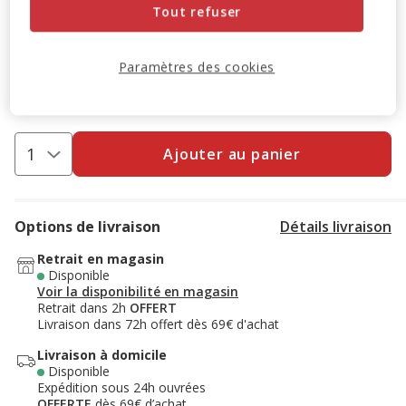
Tout refuser
-10% sur votre première commande* avec votre Carte
Animalis. Offre non cumulable aux autres promotions en
Paramètres des cookies
cours.
Voir conditions
Code:
WELCOME10
Copier
Ajouter au panier
Options de livraison
Détails livraison
Retrait en magasin
Disponible
Voir la disponibilité en magasin
Retrait dans 2h
OFFERT
Livraison dans 72h offert dès 69€ d'achat
Livraison à domicile
Disponible
Expédition sous 24h ouvrées
OFFERTE
dès 69€ d’achat