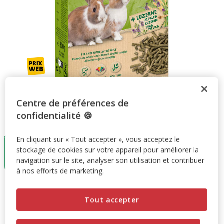
Centre de préférences de
confidentialité 🍪
Taille:
800g
En cliquant sur « Tout accepter », vous acceptez le
800g
stockage de cookies sur votre appareil pour améliorer la
5.29€
navigation sur le site, analyser son utilisation et contribuer
(6.61€ / kg)
à nos efforts de marketing.
5.29€
Prix 5.29€, 6.61 EUR par kg
(6.61€ / kg)
Tout accepter
Promotion disponible