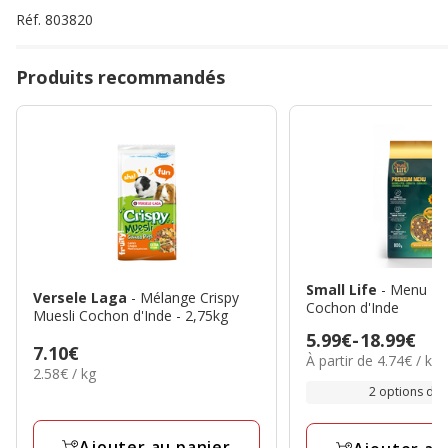
Réf.
803820
Produits recommandés
Small Life
- Menu P
Versele Laga
- Mélange Crispy
Cochon d'Inde
Muesli Cochon d'Inde - 2,75kg
Prix
5.99€
-
18.99€
Prix
7.10€
4.74€
À partir de 4.74€ / kg
de
2.58€
2.58€ / kg
7.10€
par
5.99€
par
2 options de t
Kg
Kg
à
18.99€
Ajouter au panier