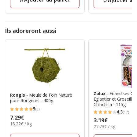
Ajouter au
Ils adoreront aussi
Zolux
- Friandises Cr
Rongis
- Meule de Foin Nature
Eglantier et Groseille
pour Rongeurs - 400g
Chinchilla - 115g
5
(3)
5
4.3
(17)
4.3
Prix
7.29€
étoiles
Prix
3.19€
étoiles
18.22€
18.22€ / kg
7.29€
27.73€
avec
27.73€ / kg
3.19€
par
avec
par
3
Kg