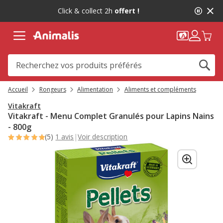
2
Click & collect 2h
offert !
de
2,
message,
Accueil
Rongeurs
Alimentation
Aliments et compléments
Vitakraft
Vitakraft - Menu Complet Granulés pour Lapins Nains
- 800g
(5)
1 avis
|
Voir description