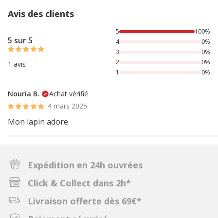
Avis des clients
100% des personnes lont noté avec {1} étoiles,
5
100%
5 sur 5
4
0%
3
0%
2
0%
1 avis
1
0%
Nouria B.
Achat vérifié
4 mars 2025
Mon lapin adore
Expédition en 24h ouvrées
Click & Collect dans 2h*
Livraison offerte dès 69€*