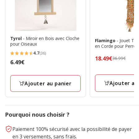
Tyrol
- Miroir en Bois avec Cloche
Flamingo
- Jouet Tu
pour Oiseaux
en Corde pour Perroq
4.7
(36)
4.7
Prix
18.49€
36.99€
Prix
6.49€
étoiles
précédent
6.49€
avec
36.99€,
36
prix
Ajouter au
Ajouter au panier
avis
final
18.49€
Pourquoi nous choisir ?
Paiement 100% sécurisé avec la possibilité de payer
en 3 versements, sans frais.