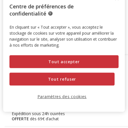
Centre de préférences de
Destockage 50%
: remise de 50% appliquée sur ce produit
confidentialité 🍪
Voir conditions
En cliquant sur « Tout accepter », vous acceptez le
stockage de cookies sur votre appareil pour améliorer la
navigation sur le site, analyser son utilisation et contribuer
Ajouter au panier
à nos efforts de marketing.
Tout accepter
Options de livraison
Détails livraison
Retrait en magasin
Disponible
Tout refuser
Voir la disponibilité en magasin
Retrait dans 2h
OFFERT
Livraison dans 72h offert dès 69€ d'achat
Paramètres des cookies
Livraison à domicile
Disponible
Expédition sous 24h ouvrées
OFFERTE
dès 69€ d’achat