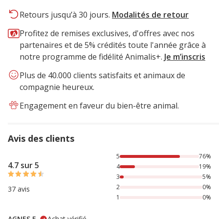
Retours jusqu’à 30 jours.
Modalités de retour
Profitez de remises exclusives, d'offres avec nos
partenaires et de 5% crédités toute l'année grâce à
notre programme de fidélité Animalis+.
Je m’inscris
Plus de 40.000 clients satisfaits et animaux de
compagnie heureux.
Engagement en faveur du bien-être animal.
Avis des clients
76% des personnes lont noté avec {1} étoiles, 19% des per
5
76%
4.7 sur 5
4
19%
3
5%
2
0%
37 avis
1
0%
AGNES F.
Achat vérifié