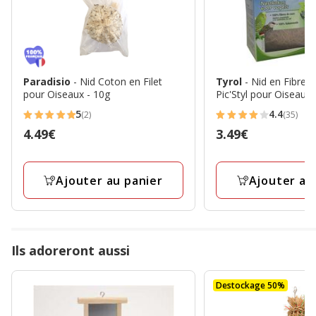
Paradisio
- Nid Coton en Filet
Tyrol
- Nid en Fibres
pour Oiseaux - 10g
Pic'Styl pour Oiseaux
5
4.4
(2)
(35)
5
4.4
Prix
4.49€
Prix
3.49€
étoiles
étoiles
4.49€
3.49€
avec
avec
2
35
Ajouter au panier
Ajouter au
avis
avis
Ils adoreront aussi
Destockage 50%