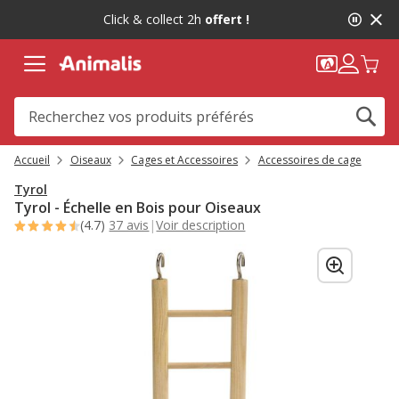
2
Click & collect 2h
offert !
de
2,
message,
Accueil
Oiseaux
Cages et Accessoires
Accessoires de cage
Tyrol
Tyrol - Échelle en Bois pour Oiseaux
(4.7)
37 avis
|
Voir description