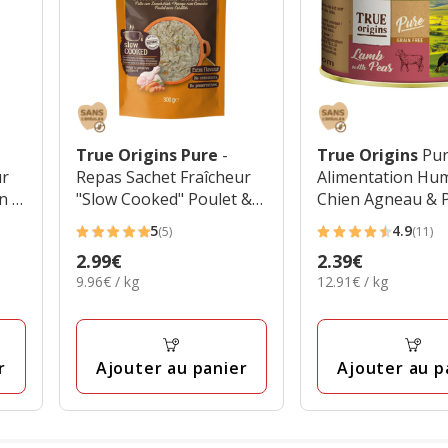
True Origins Pure
-
True Origins
Pur
ur
Repas Sachet Fraîcheur
Alimentation Hu
n &
"Slow Cooked" Poulet &
Chien Agneau & P
Carottes pour Chiens
poids - 185g
5
4.9
(5)
(11)
5
4.9
Adultes - 300g
Prix
2.99€
Prix
2.39€
étoiles
étoiles
9.96€
12.91€
9.96€ / kg
12.91€ / kg
2.99€
2.39€
avec
avec
par
par
5
11
Kg
Kg
avis
avis
r
Ajouter au panier
Ajouter au p