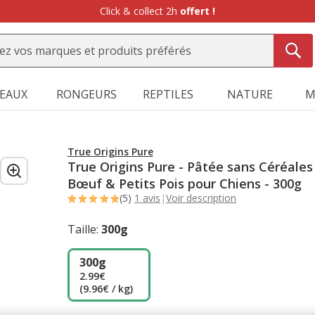
Click & collect 2h
offert !
SEAUX
RONGEURS
REPTILES
NATURE
M
True Origins Pure
True Origins Pure - Pâtée sans Céréales
Bœuf & Petits Pois pour Chiens - 300g
(5)
1 avis
|
Voir description
Taille:
300g
300g
2.99€
(9.96€ / kg)