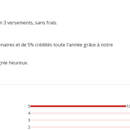
n 3 versements, sans frais.
enaires et de 5% crédités toute l'année grâce à notre
gnie heureux.
5
1
4
3
2