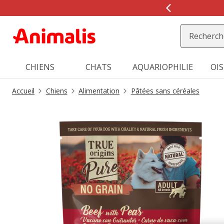
2
de
2,
message,
CHIENS
CHATS
AQUARIOPHILIE
OI
Accueil
Chiens
Alimentation
Pâtées sans céréales