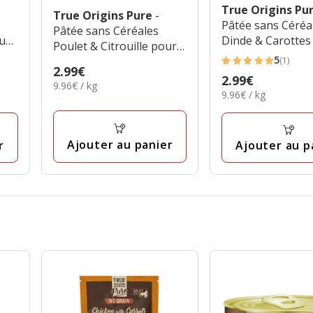
True Origins Pu
True Origins Pure
-
Pâtée sans Céréa
Pâtée sans Céréales
ur
Dinde & Carottes
Poulet & Citrouille pour
Chiens - 300g
5
Chiens - 300g
(1)
5
Prix
2.99€
Prix
2.99€
étoiles
9.96€
9.96€ / kg
2.99€
9.96€
9.96€ / kg
2.99€
par
avec
par
Kg
1
Kg
avis
Ajouter au panier
r
Ajouter au p