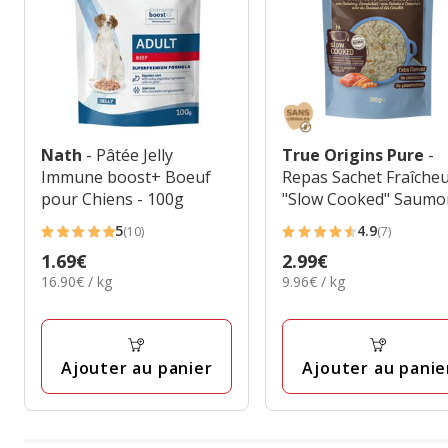
Nath
- Pâtée Jelly
True Origins Pure
-
Immune boost+ Boeuf
Repas Sachet Fraîche
pour Chiens - 100g
"Slow Cooked" Saumo
Carottes pour Chiens
5
4.9
(10)
(7)
5
4.9
Adultes - 300g
Prix
1.69€
Prix
2.99€
étoiles
étoiles
16.90€
9.96€
16.90€ / kg
9.96€ / kg
1.69€
2.99€
avec
avec
par
par
10
7
Kg
Kg
avis
avis
Ajouter au panier
Ajouter au panie