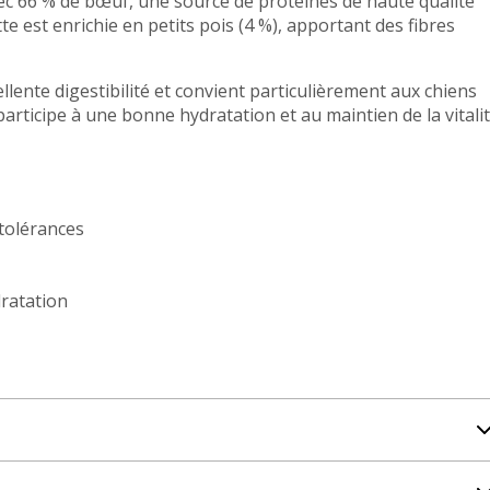
ec 66 % de bœuf, une source de protéines de haute qualité
e est enrichie en petits pois (4 %), apportant des fibres
lente digestibilité et convient particulièrement aux chiens
articipe à une bonne hydratation et au maintien de la vitali
ntolérances
dratation