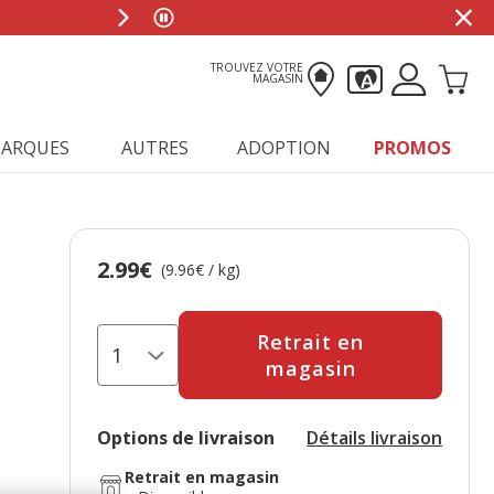
TROUVEZ VOTRE
MAGASIN
ARQUES
AUTRES
ADOPTION
PROMOS
2.99€
Prix 2.99€, 9.96 EUR par kg
(9.96€ / kg)
Retrait en
magasin
Options de livraison
Détails livraison
Retrait en magasin