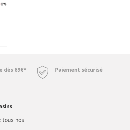
0%
te dès 69€*
Paiement sécurisé
sins
 tous nos