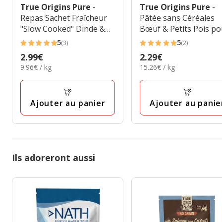
True Origins Pure
-
True Origins Pure
-
Repas Sachet Fraîcheur
Pâtée sans Céréales
"Slow Cooked" Dinde &
Bœuf & Petits Pois po
Patate Douce pour
Chiens - 150g
5
5
(3)
(2)
5
5
Chiens Adultes - 300g
Prix
2.99€
Prix
2.29€
étoiles
étoiles
9.96€
15.26€
9.96€ / kg
15.26€ / kg
2.99€
2.29€
avec
avec
par
par
3
2
Kg
Kg
avis
avis
Ajouter au panier
Ajouter au panie
Ils adoreront aussi