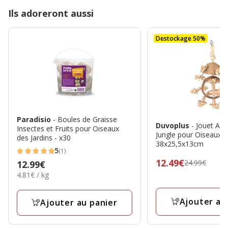
Ils adoreront aussi
Destockage 50%
Paradisio
- Boules de Graisse
Duvoplus
- Jouet An
Insectes et Fruits pour Oiseaux
Jungle pour Oiseaux -
des Jardins - x30
38x25,5x13cm
5
(1)
5
Prix
12.49€
24.99€
Prix
12.99€
étoiles
précédent
4.81€
4.81€ / kg
12.99€
avec
par
24.99€,
1
Kg
prix
Ajouter au
Ajouter au panier
avis
final
12.49€