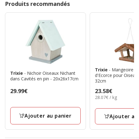
Produits recommandés
Trixie
- Mangeoire e
Trixie
- Nichoir Oiseaux Nichant
d'Ecorce pour Oiseaux
dans Cavités en pin - 20x26x17cm
32cm
Prix
23.58€
Prix
29.99€
28.07€
28.07€ / kg
23.58€
29.99€
par
Kg
Ajouter au panier
Ajouter au