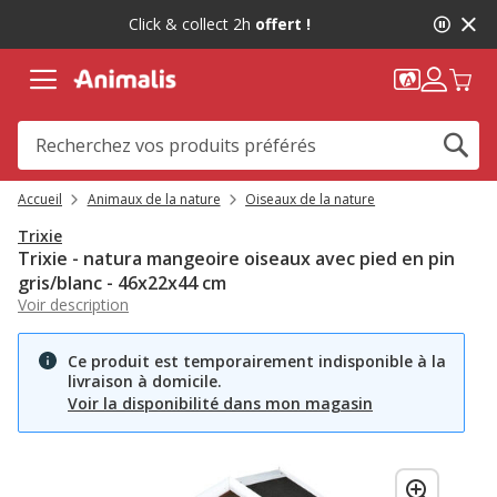
2
Click & collect 2h
offert !
de
2,
message,
Accueil
Animaux de la nature
Oiseaux de la nature
Trixie
Trixie - natura mangeoire oiseaux avec pied en pin
gris/blanc - 46x22x44 cm
Voir description
Ce produit est temporairement indisponible à la
livraison à domicile.
Voir la disponibilité dans mon magasin