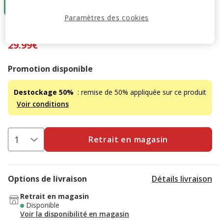
29.99€
Paramètres des cookies
59.99€
-50%
Prix antérieur 59.99€, Vous économisez 50%, Prix final 29
29.99€
Promotion disponible
Destockage 50%
: remise de 50% appliquée sur ce produit
Voir conditions
Retrait en magasin
Options de livraison
Détails livraison
Retrait en magasin
Disponible
Voir la disponibilité en magasin