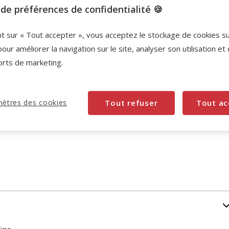
de préférences de confidentialité 🍪
-10% sur votre première commande* avec votre
Carte Animalis. Offre non cumulable aux autres
nt sur « Tout accepter », vous acceptez le stockage de cookies s
promotions en cours.
Voir conditions
pour améliorer la navigation sur le site, analyser son utilisation et
Code:
WELCOME10
Copier
orts de marketing.
ètres des cookies
Tout refuser
Tout ac