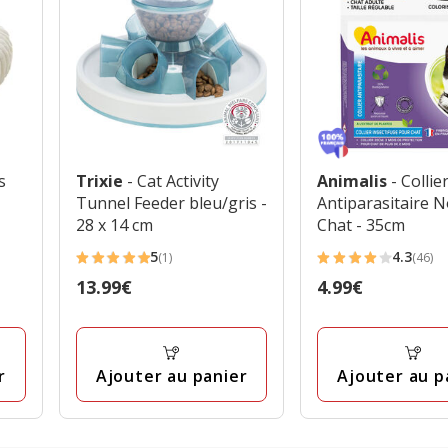
s
Trixie
- Cat Activity
Animalis
- Collie
Tunnel Feeder bleu/gris -
Antiparasitaire N
28 x 14 cm
Chat - 35cm
5
4.3
(1)
(46)
5
4.3
Prix
13.99€
Prix
4.99€
étoiles
étoiles
13.99€
4.99€
avec
avec
1
46
avis
avis
r
Ajouter au panier
Ajouter au p