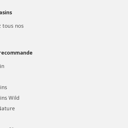
sins
 tous nos
 recommande
in
ins
ins Wild
Nature