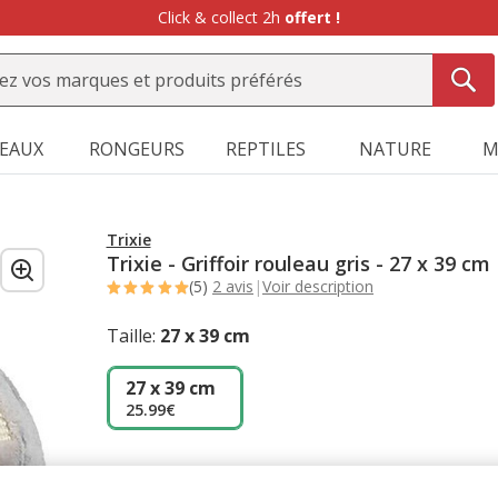
Click & collect 2h
offert !
SEAUX
RONGEURS
REPTILES
NATURE
M
Trixie
Trixie - Griffoir rouleau gris - 27 x 39 cm
(5)
2 avis
|
Voir description
Taille:
27 x 39 cm
27 x 39 cm
25.99€
Promotion disponible