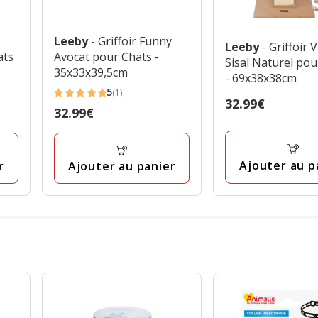
Leeby
- Griffoir Funny
Leeby
- Griffoir 
ats
Avocat pour Chats -
Sisal Naturel pou
35x33x39,5cm
- 69x38x38cm
5
(1)
5
Prix
32.99€
Prix
32.99€
étoiles
32.99€
32.99€
avec
1
Ajouter au p
r
Ajouter au panier
avis