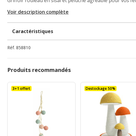
Griffoir rouleau en sisal et peluche agréable pour vos fé
Voir description complète
Caractéristiques
Réf.
858810
Produits recommandés
3+1 offert
Destockage 50%