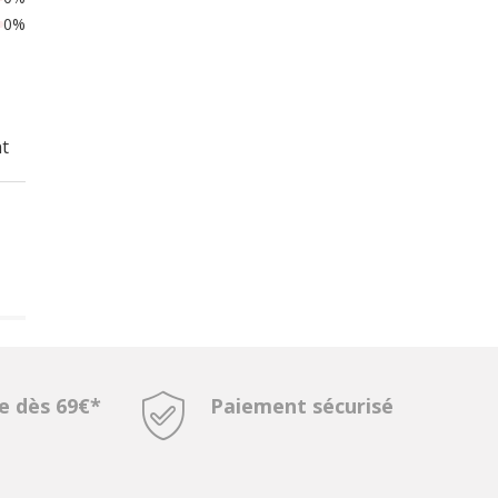
0%
nt
te dès 69€*
Paiement sécurisé