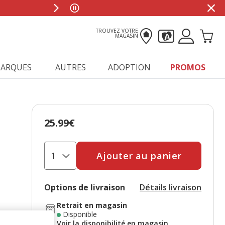
TROUVEZ VOTRE
MAGASIN
ARQUES
AUTRES
ADOPTION
PROMOS
25.99€
Prix 25.99€
Ajouter au panier
Options de livraison
Détails livraison
Retrait en magasin
Disponible
Voir la disponibilité en magasin