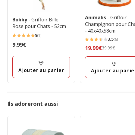
Animalis
- Griffoir
Bobby
- Griffoir Bille
Champignon pour Ch
Rose pour Chats - 52cm
- 40x40x58cm
5
(1)
5
3.5
(6)
3.5
Prix
9.99€
étoiles
Prix
19.99€
39.99€
étoiles
9.99€
avec
précédent
avec
1
39.99€,
6
avis
prix
Ajouter au panier
Ajouter au panie
avis
final
19.99€
Ils adoreront aussi