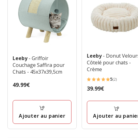
Leeby
- Donut Velour
Leeby
- Griffoir
Côtelé pour chats -
Couchage Saffira pour
Crème
Chats - 45x37x39,5cm
5
(2)
5
Prix
49.99€
Prix
39.99€
étoiles
49.99€
39.99€
avec
2
avis
Ajouter au panier
Ajouter au panie