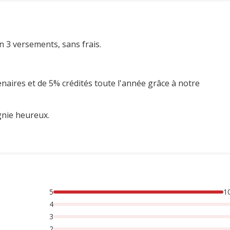
n 3 versements, sans frais.
enaires et de 5% crédités toute l'année grâce à notre
gnie heureux.
5
1
4
3
2