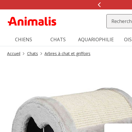
2
de
2,
message,
CHIENS
CHATS
AQUARIOPHILIE
OI
Accueil
Chats
Arbres à chat et griffoirs