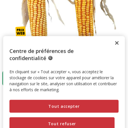
Centre de préférences de
confidentialité 🍪
Taille:
1 unité
En cliquant sur « Tout accepter », vous acceptez le
1 unité
stockage de cookies sur votre appareil pour améliorer la
4.49€
navigation sur le site, analyser son utilisation et contribuer
à nos efforts de marketing.
4.49€
Prix 4.49€
Tout accepter
Promotion disponible
Tout refuser
-10% sur votre première commande* avec votre Carte