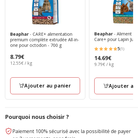
Beaphar
- Aliment 
Beaphar
- CARE+ alimentation
Care+ pour Lapin Juni
premium complète extrudée All-in-
one pour octodon - 700 g
5
(1)
5
Prix
8.79€
Prix
14.69€
étoiles
12.55€
12.55€ / kg
8.79€
9.79€
9.79€ / kg
14.69€
avec
par
par
1
Kg
Kg
avis
Ajouter au panier
Ajouter au
Pourquoi nous choisir ?
Paiement 100% sécurisé avec la possibilité de payer