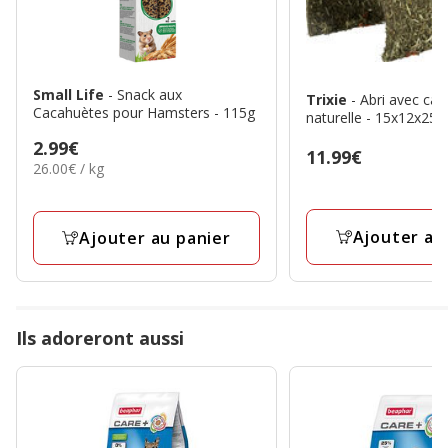
Small Life
- Snack aux
Trixie
- Abri avec car
Cacahuètes pour Hamsters - 115g
naturelle - 15x12x2
Prix
2.99€
Prix
11.99€
26.00€
26.00€ / kg
2.99€
11.99€
par
Kg
Ajouter au
Ajouter au panier
Ils adoreront aussi