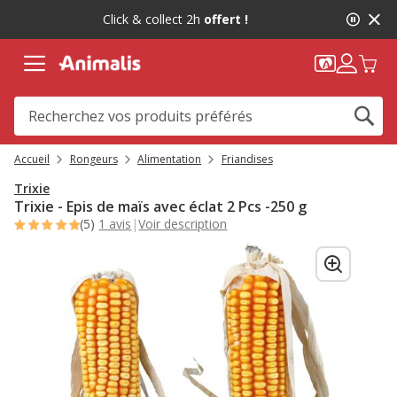
2
Click & collect 2h
offert !
de
2,
message,
Accueil
Rongeurs
Alimentation
Friandises
Trixie
Trixie - Epis de maïs avec éclat 2 Pcs -250 g
(5)
1 avis
|
Voir description