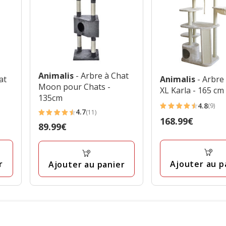
Animalis
- Arbre à Chat
at
Animalis
- Arbre
Moon pour Chats -
XL Karla - 165 cm
135cm
4.8
(9)
4.8
4.7
(11)
4.7
Prix
168.99€
étoiles
Prix
89.99€
étoiles
168.99€
avec
89.99€
avec
9
11
avis
r
Ajouter au p
Ajouter au panier
avis