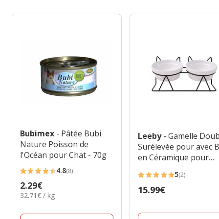
Bubimex
- Pâtée Bubi
Leeby
- Gamelle Doub
Nature Poisson de
Surélevée pour avec B
l'Océan pour Chat - 70g
en Céramique pour
Chats - 2x250ml
4.8
(8)
5
4.8
(2)
5
Prix
2.29€
étoiles
Prix
15.99€
étoiles
32.71€
32.71€ / kg
2.29€
avec
15.99€
avec
par
8
Kg
2