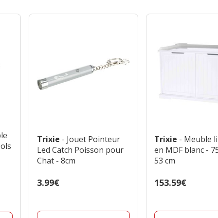
le
Trixie
- Jouet Pointeur
Trixie
- Meuble li
ols
Led Catch Poisson pour
en MDF blanc - 75
Chat - 8cm
53 cm
Prix
3.99€
Prix
153.59€
3.99€
153.59€