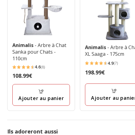
Animalis
- Arbre à Chat
Animalis
- Arbre à Ch
Sanka pour Chats -
XL Saaga - 175cm
110cm
4.9
(7)
4.9
4.6
(8)
4.6
Prix
198.99€
étoiles
Prix
108.99€
étoiles
198.99€
avec
108.99€
avec
7
8
avis
Ajouter au panie
Ajouter au panier
avis
Ils adoreront aussi