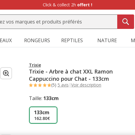
Click & collect 2h
offert !
SEAUX
RONGEURS
REPTILES
NATURE
M
Trixie
Trixie - Arbre à chat XXL Ramon
Cappuccino pour Chat - 133cm
(5)
5 avis
|
Voir description
Taille:
133cm
133cm
162.80€