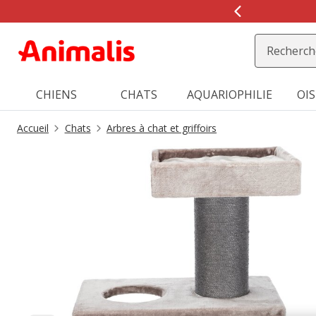
2
de
2,
message,
CHIENS
CHATS
AQUARIOPHILIE
OI
Accueil
Chats
Arbres à chat et griffoirs