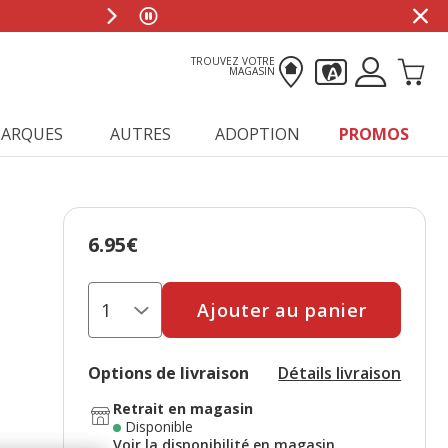
TROUVEZ VOTRE
MAGASIN
ARQUES
AUTRES
ADOPTION
PROMOS
6.95€
Prix 6.95€
Ajouter au panier
Options de livraison
Détails livraison
Retrait en magasin
Disponible
Voir la disponibilité en magasin