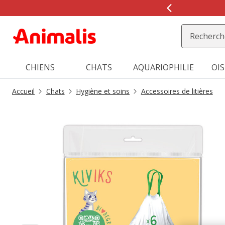
2
de
2,
message,
CHIENS
CHATS
AQUARIOPHILIE
OI
Accueil
Chats
Hygiène et soins
Accessoires de litières