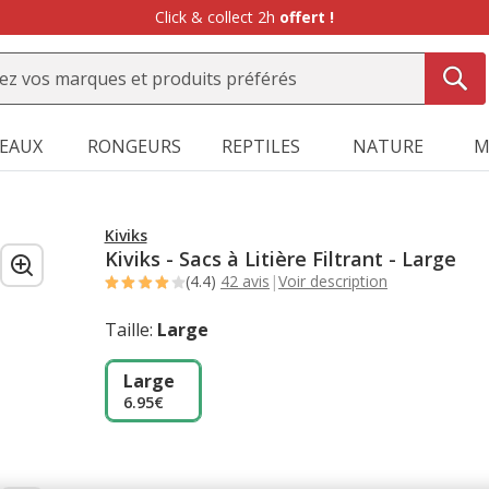
Click & collect 2h
offert !
SEAUX
RONGEURS
REPTILES
NATURE
M
Kiviks
Kiviks - Sacs à Litière Filtrant - Large
(4.4)
42 avis
|
Voir description
Taille:
Large
Large
6.95€