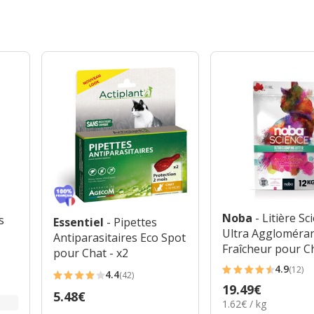
Noba
- Litière Sc
s
Essentiel
- Pipettes
Ultra Aggloméra
Antiparasitaires Eco Spot
Fraîcheur pour Ch
pour Chat - x2
12Kg
4.9
(12)
4.4
4.9
(42)
4.4
Prix
19.49€
étoiles
Prix
5.48€
étoiles
1.62€
1.62€ / kg
19.49€
avec
5.48€