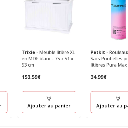
Trixie
- Meuble litière XL
Petkit
- Rouleau
en MDF blanc - 75 x 51 x
Sacs Poubelles p
53 cm
litières Pura Max
X - x 5
Prix
153.59€
Prix
34.99€
153.59€
34.99€
Ajouter au panier
Ajouter au p
r