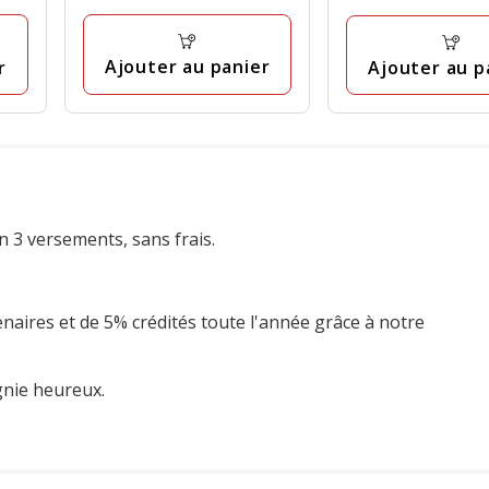
avec
par
12
Kg
42
avis
avis
Ajouter au panier
r
Ajouter au p
n 3 versements, sans frais.
enaires et de 5% crédités toute l'année grâce à notre
gnie heureux.