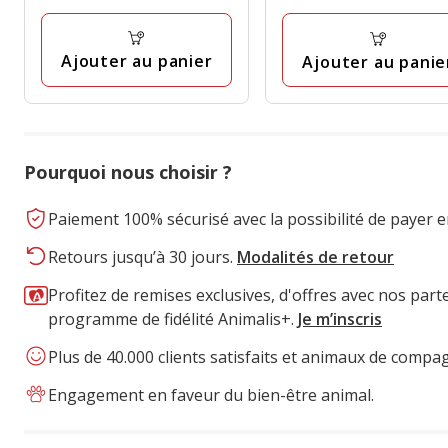
3
avec
à
avis
2
4.50€
avis
Ajouter au panier
Ajouter au panie
Pourquoi nous choisir ?
Paiement 100% sécurisé avec la possibilité de payer e
Retours jusqu’à 30 jours.
Modalités de retour
Profitez de remises exclusives, d'offres avec nos part
programme de fidélité Animalis+.
Je m’inscris
Plus de 40.000 clients satisfaits et animaux de compa
Engagement en faveur du bien-être animal.