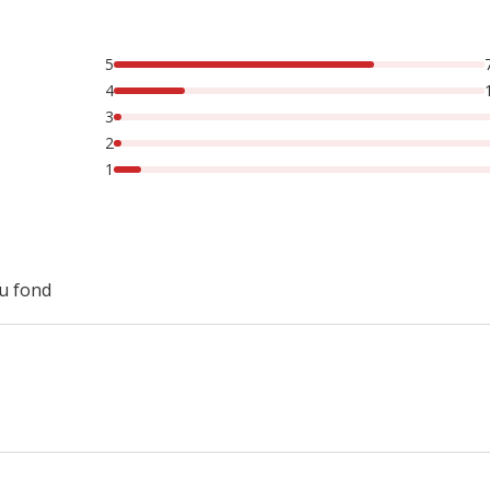
5
rsonnes lont noté avec {1} étoiles, 2% des personnes lont no
4
3
2
1
au fond