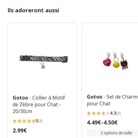
Ils adoreront aussi
Gotoo
- Set de Charm
Gotoo
- Collier à Motif
pour Chat
de Zèbre pour Chat -
20/30cm
4.3
(3)
4.3
5
(2)
Prix
4.49€
-
4.50€
étoiles
5
de
Prix
2.99€
avec
étoiles
2 options de taille
4.49€
2.99€