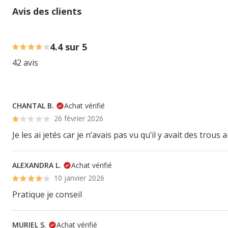
Avis des clients
70% des personnes lont noté avec {1} étoiles, 19% des pe
4.4 sur 5
42 avis
CHANTAL B.
Achat vérifié
26 février 2026
Je les ai jetés car je n’avais pas vu qu’il y avait des trous 
ALEXANDRA L.
Achat vérifié
10 janvier 2026
Pratique je conseil
MURIEL S.
Achat vérifié