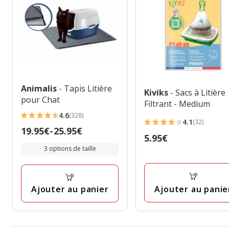
Animalis
- Tapis Litière
Kiviks
- Sacs à Litière
pour Chat
Filtrant - Medium
4.6
(328)
4.6
4.1
(32)
4.1
Prix
19.95€
-
25.95€
étoiles
Prix
5.95€
étoiles
de
avec
3 options de taille
5.95€
avec
19.95€
328
32
à
avis
avis
25.95€
Ajouter au panie
Ajouter au panier