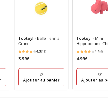
Tootoy!
- Balle Tennis
Tootoy!
- Mini
Grande
Hippopotame Chi
4.3
4.4
(11)
(9)
4.3
4.4
Prix
3.99€
Prix
4.99€
étoiles
étoiles
3.99€
4.99€
avec
avec
11
9
avis
avis
r
Ajouter au panier
Ajouter au p