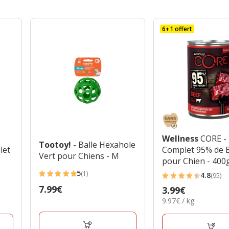
6+1 offert
Wellness
CORE -
Tootoy!
- Balle Hexahole
let
Complet 95% de
Vert pour Chiens - M
pour Chien - 400
5
(1)
4.8
(95)
5
4.8
Prix
7.99€
Prix
3.99€
étoiles
étoiles
7.99€
9.97€
9.97€ / kg
3.99€
avec
avec
par
1
95
Kg
avis