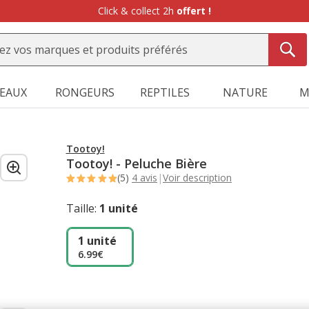
Click & collect 2h
offert !
SEAUX
RONGEURS
REPTILES
NATURE
M
Tootoy!
Tootoy! - Peluche Bière
(5)
4 avis
|
Voir description
Taille:
1 unité
1 unité
6.99€