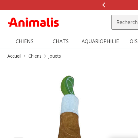
2
de
2,
message,
CHIENS
CHATS
AQUARIOPHILIE
OI
Accueil
Chiens
Jouets