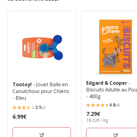
Edgard & Cooper
-
Tootoy!
- Jouet Balle en
Biscuits Adulte au Pou
Caoutchouc pour Chiens
- 400g
- Bleu
4.8
(6)
3.5
4.8
(2)
3.5
Prix
7.29€
étoiles
Prix
6.99€
étoiles
18.22€
18.22€ / kg
7.29€
avec
6.99€
avec
par
6
Kg
2