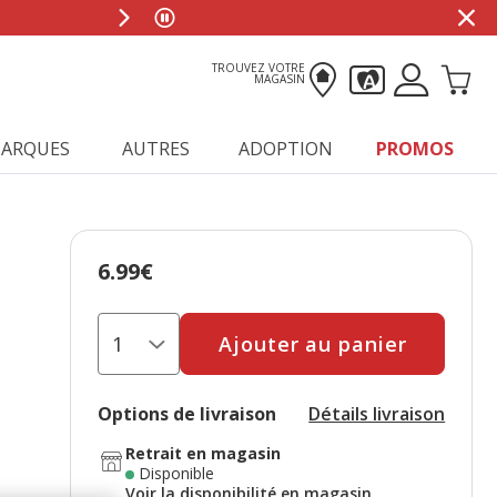
TROUVEZ VOTRE
MAGASIN
ARQUES
AUTRES
ADOPTION
PROMOS
6.99€
Prix 6.99€
Ajouter au panier
Options de livraison
Détails livraison
Retrait en magasin
Disponible
Voir la disponibilité en magasin