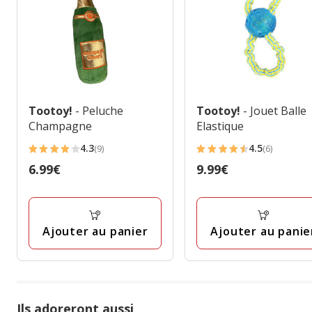
Tootoy!
- Peluche
Tootoy!
- Jouet Balle
Champagne
Elastique
4.3
4.5
(9)
(6)
4.3
4.5
Prix
6.99€
Prix
9.99€
étoiles
étoiles
6.99€
9.99€
avec
avec
9
6
avis
avis
Ajouter au panier
Ajouter au panie
Ils adoreront aussi